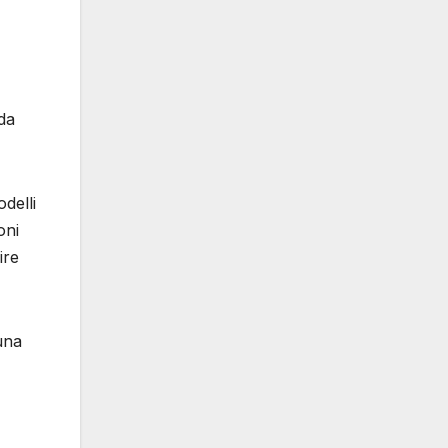
 da
delli
oni
ire
una