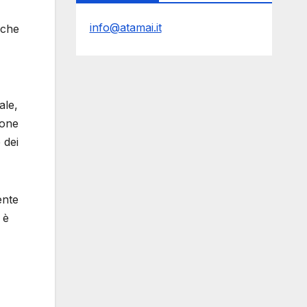
info@atamai.it
nche
ale,
ione
 dei
ente
 è