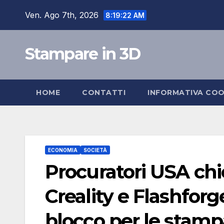
Salta
Ven. Ago 7th, 2026
8:19:23 AM
al
contenuto
Stampare in 3D
HOME
CONTATTI
INFORMATIVA COO
ECONOMIA
SOCIETÀ
Procuratori USA ch
Creality e Flashforg
blocco per le stamp