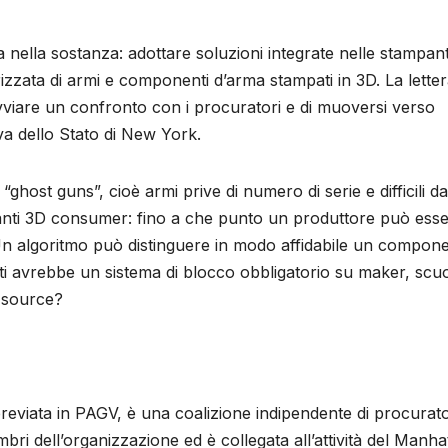
 nella sostanza: adottare soluzioni integrate nelle stampant
izzata di armi e componenti d’arma stampati in 3D. La letter
avviare un confronto con i procuratori e di muoversi verso
a dello Stato di New York.
“ghost guns”, cioè armi prive di numero di serie e difficili da
panti 3D consumer: fino a che punto un produttore può ess
n algoritmo può distinguere in modo affidabile un compon
tti avrebbe un sistema di blocco obbligatorio su maker, scuo
n source?
eviata in PAGV, è una coalizione indipendente di procurato
mbri dell’organizzazione ed è collegata all’attività del Manha