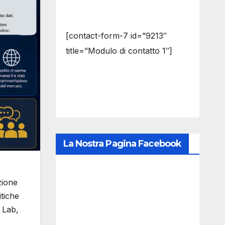
[contact-form-7 id=”9213″
title=”Modulo di contatto 1″]
La Nostra Pagina Facebook
zione
tiche
 Lab,