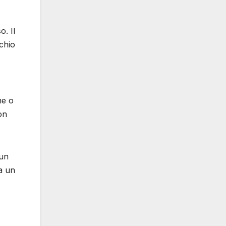
o. Il
chio
ne o
on
 un
a un