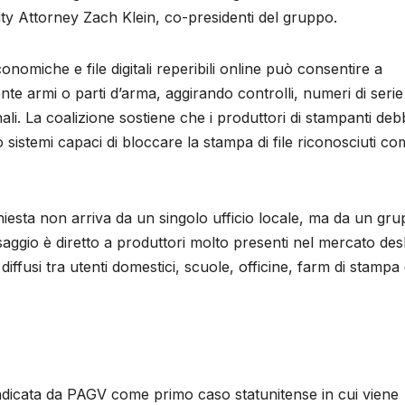
ty Attorney Zach Klein, co-presidenti del gruppo.
omiche e file digitali reperibili online può consentire a
e armi o parti d’arma, aggirando controlli, numeri di serie
onali. La coalizione sostiene che i produttori di stampanti de
o sistemi capaci di bloccare la stampa di file riconosciuti c
chiesta non arriva da un singolo ufficio locale, ma da un gr
essaggio è diretto a produttori molto presenti nel mercato des
ffusi tra utenti domestici, scuole, officine, farm di stampa
indicata da PAGV come primo caso statunitense in cui viene