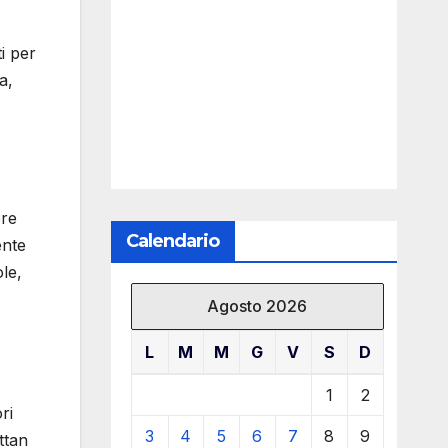
i per
a,
ere
Calendario
ente
le,
Agosto 2026
L
M
M
G
V
S
D
1
2
ri
3
4
5
6
7
8
9
ttan