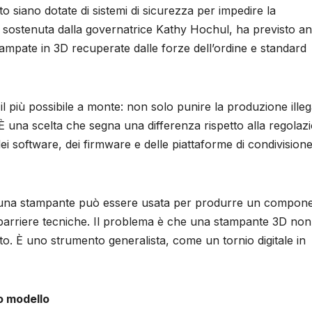
o siano dotate di sistemi di sicurezza per impedire la
, sostenuta dalla governatrice Kathy Hochul, ha previsto a
 stampate in 3D recuperate dalle forze dell’ordine e standard
l più possibile a monte: non solo punire la produzione illeg
i. È una scelta che segna una differenza rispetto alla regolaz
dei software, dei firmware e delle piattaforme di condivisione
se una stampante può essere usata per produrre un compon
e barriere tecniche. Il problema è che una stampante 3D non
o. È uno strumento generalista, come un tornio digitale in
o modello