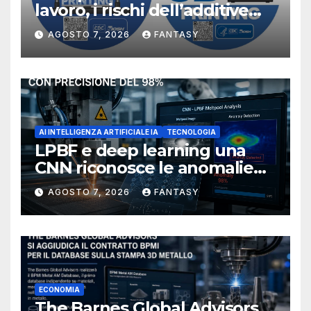
lavoro, i rischi dell’additive
manufacturing secondo
AGOSTO 7, 2026
FANTASY
NIOSH
AI INTELLIGENZA ARTIFICIALE IA
TECNOLOGIA
LPBF e deep learning una
CNN riconosce le anomalie
del bagno di fusione
AGOSTO 7, 2026
FANTASY
ECONOMIA
The Barnes Global Advisors