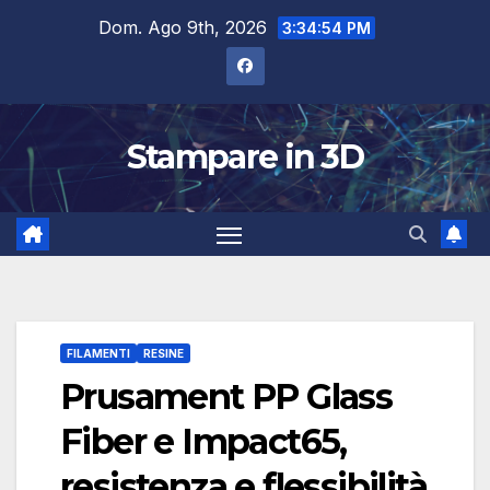
Salta
Dom. Ago 9th, 2026
3:34:55 PM
al
contenuto
Stampare in 3D
FILAMENTI
RESINE
Prusament PP Glass
Fiber e Impact65,
resistenza e flessibilità