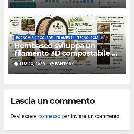
ECONOMIA CIRCOLARE
FILAMENTI
TECNOLOGIA
Hembased sviluppa un
filamento 3D compostabile a
freddo ricavato dalle foglie di
LUG 20, 2026
FANTASY
palma
Lascia un commento
Devi essere
connesso
per inviare un commento.