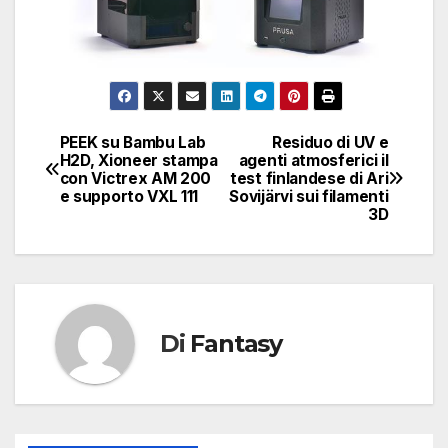
PEEK su Bambu Lab
Residuo di UV e
Navigazione
H2D, Xioneer stampa
agenti atmosferici il
con Victrex AM 200
test finlandese di Ari
articoli
e supporto VXL 111
Sovijärvi sui filamenti
3D
Di
Fantasy