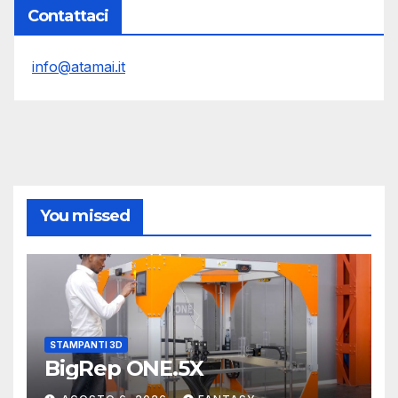
Contattaci
info@atamai.it
You missed
STAMPANTI 3D
BigRep ONE.5X