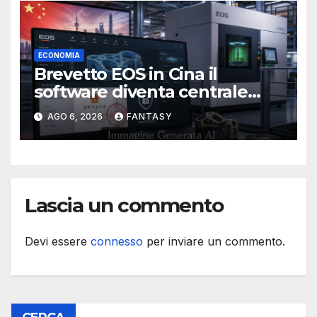
ECONOMIA
Brevetto EOS in Cina il
software diventa centrale
nella stampa 3D industriale
AGO 6, 2026
FANTASY
Lascia un commento
Devi essere
connesso
per inviare un commento.