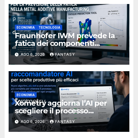
ECONOMIA
TECNOLOGIA
Fraunhofer IWM prevede la
fatica dei componenti
metallici stampati in 3D
AGO 6, 2026
FANTASY
ECONOMIA
Xometry aggiorna l’AI per
scegliere il processo
produttivo più adatto
AGO 6, 2026
FANTASY