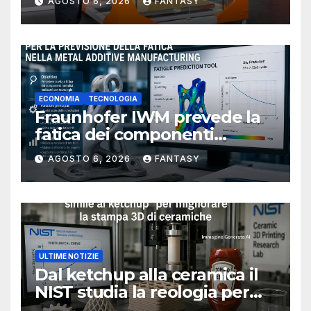
AGOSTO 6, 2026
FANTASY
ECONOMIA
TECNOLOGIA
Fraunhofer IWM prevede la
fatica dei componenti
metallici stampati in 3D
AGOSTO 6, 2026
FANTASY
ULTIME NOTIZIE
Dal ketchup alla ceramica il
NIST studia la reologia per
rendere più affidabile la