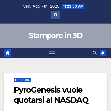
Salta
Ven. Ago 7th, 2026
11:23:51 AM
al
contenuto
Stampare in 3D
ECONOMIA
PyroGenesis vuole
quotarsi al NASDAQ