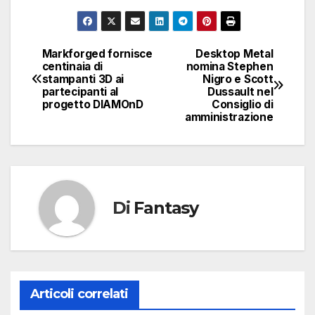
Markforged fornisce
Desktop Metal
Navigazione
centinaia di
nomina Stephen
stampanti 3D ai
Nigro e Scott
articoli
partecipanti al
Dussault nel
progetto DIAMOnD
Consiglio di
amministrazione
Di
Fantasy
Articoli correlati