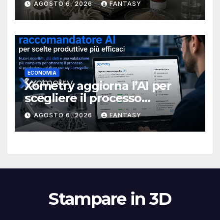
AGOSTO 6, 2026
FANTASY
stampa 3D
ECONOMIA
Xometry aggiorna l’AI per
scegliere il processo
produttivo più adatto
AGOSTO 6, 2026
FANTASY
Stampare in 3D