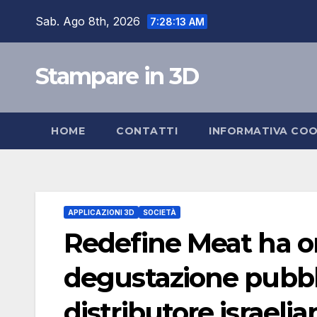
Skip
Sab. Ago 8th, 2026
7:28:13 AM
to
content
Stampare in 3D
HOME
CONTATTI
INFORMATIVA COO
APPLICAZIONI 3D
SOCIETÀ
Redefine Meat ha o
degustazione pubbli
distributore israel