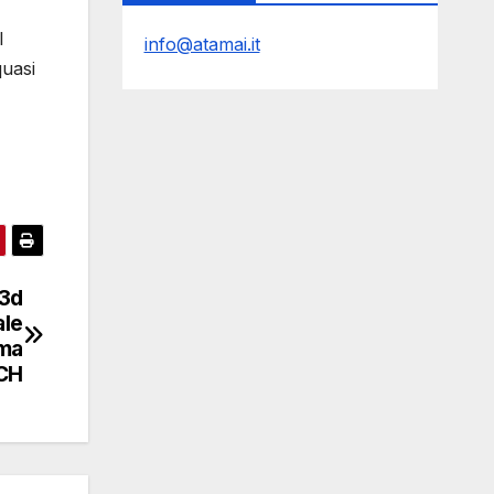
l
info@atamai.it
quasi
 3d
ale
mma
CH