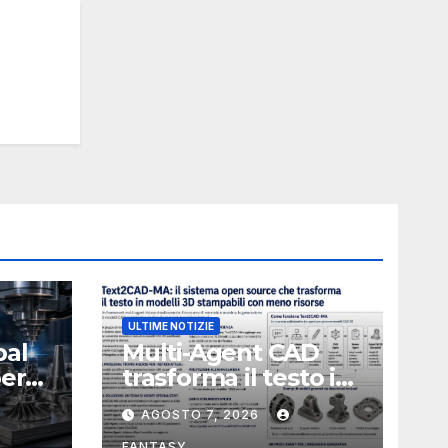
ULTIME NOTIZIE
bal
Multi-Agent CAD
perà
trasforma il testo in
CAD usando 116
AGOSTO 7, 2026
volte meno token
FANTASY