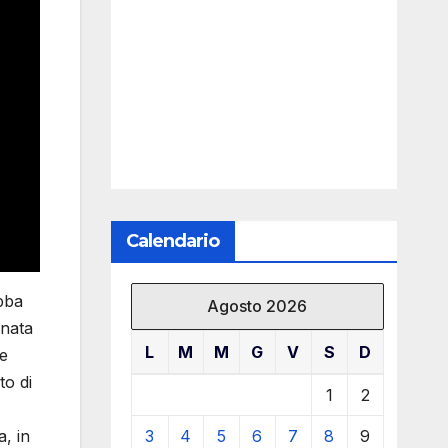
Calendario
bba
Agosto 2026
gnata
L
M
M
G
V
S
D
 e
to di
1
2
a, in
3
4
5
6
7
8
9