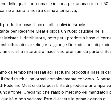
une delle quali sono rimaste in coda per un massimo di 50
la carne amano la nostra carne alternativa,
prodotti a base di carne alternativi in ​​Israele
ortante per Redefine Meat e gioca un ruolo cruciale nella
Meister. Il distributore, noto per i prodotti a base di carne
rastruttura di marketing e raggiunge l’introduzione di prodot
e commerciali a ristoranti e macellerie premium da parte di Bes
mo da tempo interessati agli esclusivi prodotti a base di ca
n il food truck ci ha ormai completamente convinto. A parte 
i Redefine Meat ci dà la possibilità di produrre un’ampia va
 un’unica fonte. Crediamo che l’ampio mercato dei mangiatori d
 qualità e non vediamo l’ora di essere la prima azienda a