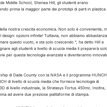
ade Middle School, Shenea Hill, gli studenti erano
do prima la maggior parte dei prototipi di parti in plastic
o della nostra crescita economica. Non solo è conveniente, 
el design: opzioni infinite! Tuttavia, non abbiamo abbastanza
olmare questo vuoto, e sta solo crescendo “, ha detto Hill a
gnare agli studenti a livello di scuola media li preparerà sol
ie per questa tecnologia avanzata e diventeranno innovat
tnership di Dade County con la NASA e il programma HUNCH 
H di livello di scuola media che fornisce tecnologia di
D di livello industriale, la Stratasys Fortus 450mc. Inoltre
amma ad avere due preziose piattaforme di stampa.