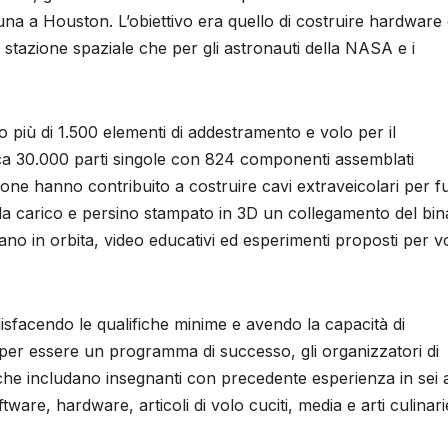
na a Houston. L’obiettivo era quello di costruire hardware
a stazione spaziale che per gli astronauti della NASA e i
più di 1.500 elementi di addestramento e volo per il
ca 30.000 parti singole con 824 componenti assemblati
azione hanno contribuito a costruire cavi extraveicolari per f
e da carico e persino stampato in 3D un collegamento del bin
sano in orbita, video educativi ed esperimenti proposti per v
acendo le qualifiche minime e avendo la capacità di
 per essere un programma di successo, gli organizzatori di
e includano insegnanti con precedente esperienza in sei 
ware, hardware, articoli di volo cuciti, media e arti culinari