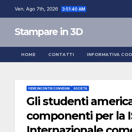
Salta
Ven. Ago 7th, 2026
3:51:41 AM
al
contenuto
Stampare in 3D
HOME
CONTATTI
INFORMATIVA COO
FIERE INCONTRI CONVEGNI
SOCIETÀ
Gli studenti americ
componenti per la I
Internazionale com