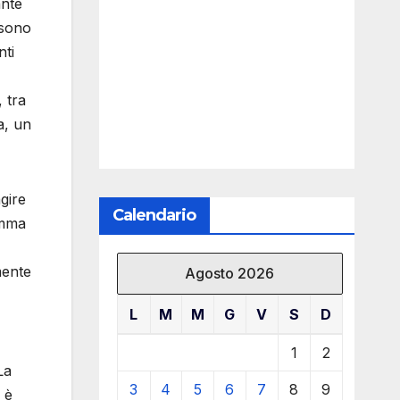
ante
ssono
nti
 tra
a, un
gire
Calendario
amma
mente
Agosto 2026
L
M
M
G
V
S
D
1
2
La
3
4
5
6
7
8
9
 è