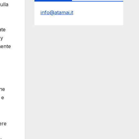
ulla
info@atamai.it
ate
ey
mente
one
 e
ere