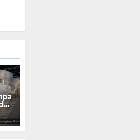
mpa
 da
Y