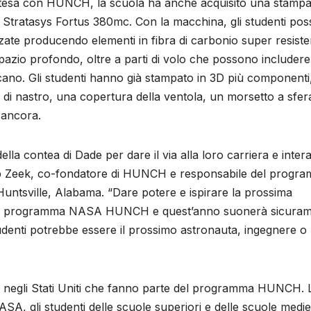
estesa con HUNCH, la scuola ha anche acquisito una stamp
 la Stratasys Fortus 380mc. Con la macchina, gli studenti po
ate producendo elementi in fibra di carbonio super resiste
spazio profondo, oltre a parti di volo che possono includere
icano. Gli studenti hanno già stampato in 3D più componenti,
 di nastro, una copertura della ventola, un morsetto a sfer
 ancora.
lla contea di Dade per dare il via alla loro carriera e intera
ob Zeek, co-fondatore di HUNCH e responsabile del progr
untsville, Alabama. “Dare potere e ispirare la prossima
e del programma NASA HUNCH e quest’anno suonerà sicura
tudenti potrebbe essere il prossimo astronauta, ingegnere o
 negli Stati Uniti che fanno parte del programma HUNCH. 
NASA, gli studenti delle scuole superiori e delle scuole medie