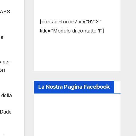
a ABS
[contact-form-7 id=”9213″
title=”Modulo di contatto 1″]
ma
o per
ori
La Nostra Pagina Facebook
della
, Dade