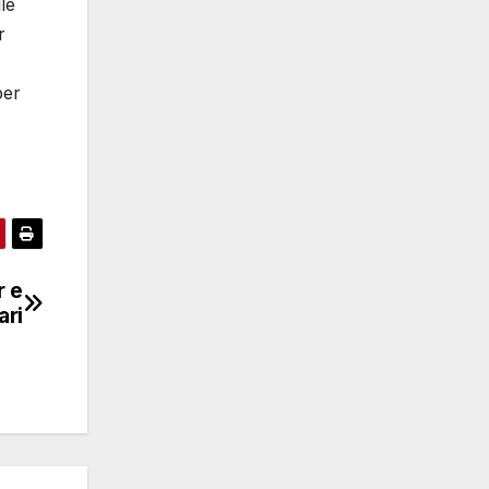
le
r
per
r e
ari