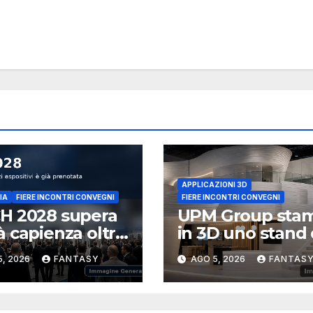
APPLICAZIONI 3D
IA
FIERE INCONTRI CONVEGNI
FIERE INCONTRI CONVEGNI
H 2028 supera
UPM Group sta
 capienza oltre
in 3D uno stand
00 metri
100 m² per
5, 2026
FANTASY
AGO 5, 2026
FANTAS
rati già
EuroShop 2026
otati