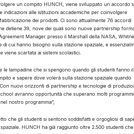
 svolgere un compito HUNCH, viene sviluppato un accordo s
indicazioni alle istituzioni accademiche per coinvolgere
 fabbricazione dei prodotti. Ci sono attualmente 76 accordi
ne detiene 39, nove dei quali sono nuove partnership form
Agreement Manager presso il Marshall della NASA, Whitn
se di cui hanno bisogno sulla stazione spaziale, e essenzial
e viene scartata ai sistemi scolastici.
e le lampadine che si spengono quando gli studenti fanno il
pito e sapere dove volerà sulla stazione spaziale quando
 “Con nuovi orizzonti di partnership e tecnologie di produzi
 School avranno opportunità che superano molti programmi
no nel nostro programma”,
 che gli studenti si sentono soddisfatti e orgogliosi di sap
ne spaziale. HUNCH ha già raggiunto oltre 2.500 studenti che