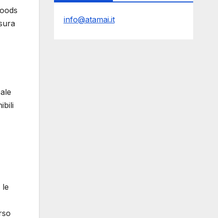
Foods
info@atamai.it
isura
ale
bili
 le
rso