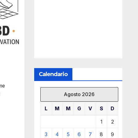
Calendario
ome
l
Agosto 2026
L
M
M
G
V
S
D
1
2
3
4
5
6
7
8
9