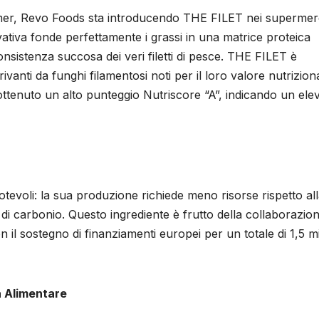
rmer, Revo Foods sta introducendo THE FILET nei supermer
vativa fonde perfettamente i grassi in una matrice proteica
sistenza succosa dei veri filetti di pesce. THE FILET è
vanti da funghi filamentosi noti per il loro valore nutrizion
 ottenuto un alto punteggio Nutriscore “A”, indicando un ele
otevoli: la sua produzione richiede meno risorse rispetto al
di carbonio. Questo ingrediente è frutto della collaborazion
l sostegno di finanziamenti europei per un totale di 1,5 mi
a Alimentare