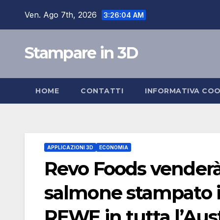
Salta
Ven. Ago 7th, 2026
3:26:05 AM
al
contenuto
Stampare in 3D
HOME
CONTATTI
INFORMATIVA COO
APPLICAZIONI 3D
ECONOMIA
Revo Foods venderà T
salmone stampato i
REWE in tutta l’Aust