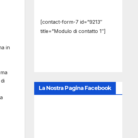
[contact-form-7 id=”9213″
title=”Modulo di contatto 1″]
ma in
orma
 di
La Nostra Pagina Facebook
ta