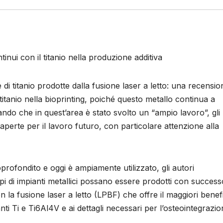
inui con il titanio nella produzione additiva
 di titanio prodotte dalla fusione laser a letto: una recensio
 titanio nella bioprinting, poiché questo metallo continua a
ndo che in quest’area è stato svolto un “ampio lavoro”, gli
perte per il lavoro futuro, con particolare attenzione alla
pprofondito e oggi è ampiamente utilizzato, gli autori
pi di impianti metallici possano essere prodotti con success
 la fusione laser a letto (LPBF) che offre il maggiori benefic
anti Ti e Ti6Al4V e ai dettagli necessari per l’osteointegrazio