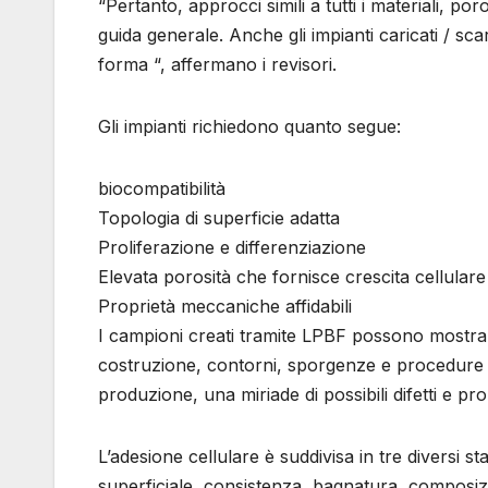
“Pertanto, approcci simili a tutti i materiali, 
guida generale. Anche gli impianti caricati / sca
forma “, affermano i revisori.
Gli impianti richiedono quanto segue:
biocompatibilità
Topologia di superficie adatta
Proliferazione e differenziazione
Elevata porosità che fornisce crescita cellulare
Proprietà meccaniche affidabili
I campioni creati tramite LPBF possono mostrar
costruzione, contorni, sporgenze e procedure di 
produzione, una miriade di possibili difetti e pr
L’adesione cellulare è suddivisa in tre diversi st
superficiale, consistenza, bagnatura, composizi