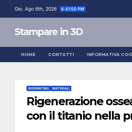
Salta
Gio. Ago 6th, 2026
6:41:51 PM
al
contenuto
Stampare in 3D
HOME
CONTATTI
INFORMATIVA COO
BIOPRINTING
MATERIALI
Rigenerazione ossea:
con il titanio nella