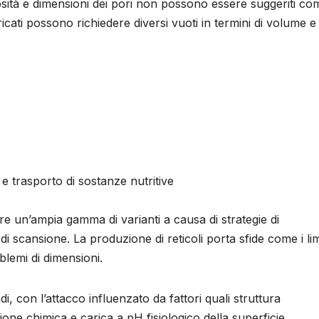
porosità e dimensioni dei pori non possono essere suggeriti co
ricati possono richiedere diversi vuoti in termini di volume e
 e trasporto di sostanze nutritive
e un’ampia gamma di varianti a causa di strategie di
scansione. La produzione di reticoli porta sfide come i limi
oblemi di dimensioni.
adi, con l’attacco influenzato da fattori quali struttura
one chimica e carica a pH fisiologico della superficie