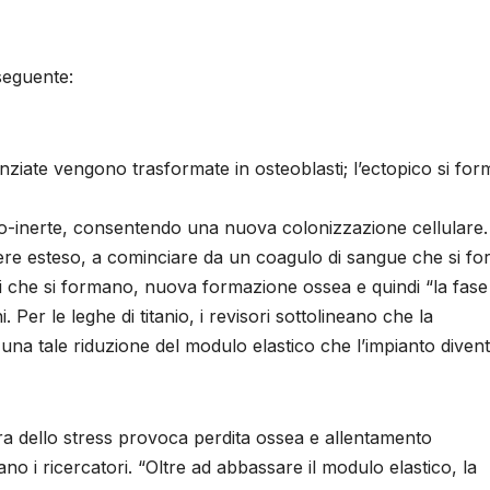
 seguente:
nziate vengono trasformate in osteoblasti; l’ectopico si for
io-inerte, consentendo una nuova colonizzazione cellulare.
ere esteso, a cominciare da un coagulo di sangue che si f
gni che si formano, nuova formazione ossea e quindi “la fase
Per le leghe di titanio, i revisori sottolineano che la
na tale riduzione del modulo elastico che l’impianto diven
ura dello stress provoca perdita ossea e allentamento
no i ricercatori. “Oltre ad abbassare il modulo elastico, la