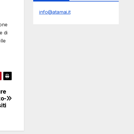
info@atamai.it
ione
e di
lle
ure
to-
iti