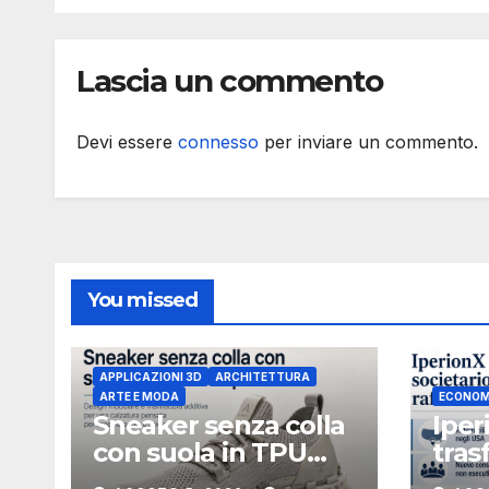
fondi di caffè
fusi
recuperati
Lascia un commento
Devi essere
connesso
per inviare un commento.
You missed
APPLICAZIONI 3D
ARCHITETTURA
ARTE E MODA
ECONOM
Sneaker senza colla
Iper
con suola in TPU
tras
stampata in 3D
soci