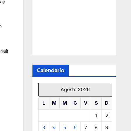
o e
o
iali
Calendario
Agosto 2026
L
M
M
G
V
S
D
1
2
3
4
5
6
7
8
9