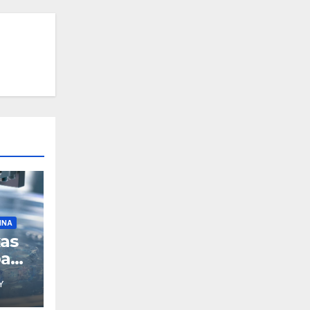
INA
xas
pa
Y