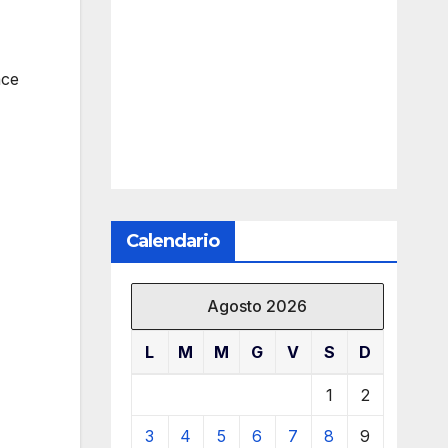
ace
Calendario
Agosto 2026
L
M
M
G
V
S
D
1
2
3
4
5
6
7
8
9