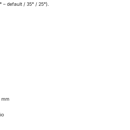
° – default / 35° / 25°).
75 mm
io