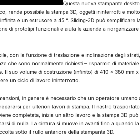
Questa nuova stampante deskto
ico, rende possibile la stampa 3D, oggetti ininterrotti e molto
infinita e un estrusore a 45 °. Sliding-3D può semplificare l
e di prototipi funzionali e aiuta le aziende a riorganizzare 
e, con la funzione di traslazione e inclinazione degli strati
ze che sono normalmente richiesti – risparmio di materiale 
. Il suo volume di costruzione (infinito) di 410 x 380 mm x
re un ciclo di lavoro ininterrotto.
imensioni, in genere è necessario che un operatore umano 
pararsi per ulteriori lavori di stampa. Il nastro trasportato
viene completata, inizia un altro lavoro e la stampa 3D può
si di nulla. La cintura si muove in avanti fino a quando la
colta sotto il rullo anteriore della stampante 3D.