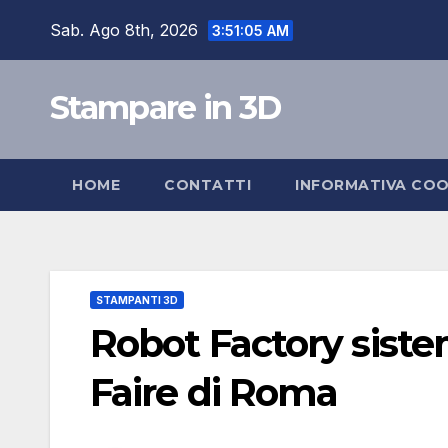
Skip
Sab. Ago 8th, 2026
3:51:06 AM
to
content
Stampare in 3D
HOME
CONTATTI
INFORMATIVA COO
STAMPANTI 3D
Robot Factory siste
Faire di Roma