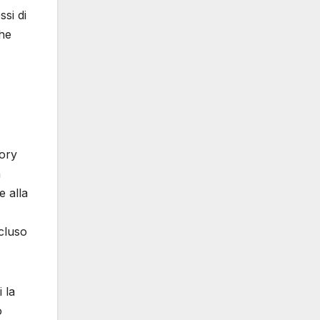
si di
che
tory
a
e alla
ncluso
 la
o