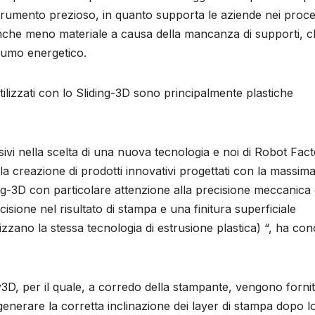
rumento prezioso, in quanto supporta le aziende nei proces
nche meno materiale a causa della mancanza di supporti, 
nsumo energetico.
e utilizzati con lo Sliding-3D sono principalmente plastiche
cisivi nella scelta di una nuova tecnologia e noi di Robot Fac
la creazione di prodotti innovativi progettati con la massim
ing-3D con particolare attenzione alla precisione meccanica 
cisione nel risultato di stampa e una finitura superficiale
lizzano la stessa tecnologia di estrusione plastica) “, ha co
y3D, per il quale, a corredo della stampante, vengono forniti
erare la corretta inclinazione dei layer di stampa dopo l