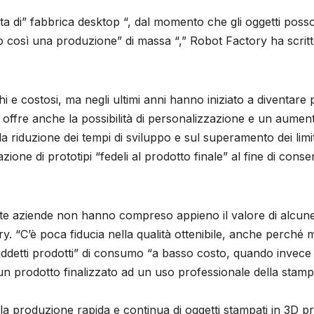
a di” fabbrica desktop “, dal momento che gli oggetti poss
 così una produzione” di massa “,” Robot Factory ha scritt
 e costosi, ma negli ultimi anni hanno iniziato a diventare 
e offre anche la possibilità di personalizzazione e un aumen
a riduzione dei tempi di sviluppo e sul superamento dei limit
ione di prototipi “fedeli al prodotto finale” al fine di conse
lte aziende non hanno compreso appieno il valore di alcun
y. “C’è poca fiducia nella qualità ottenibile, anche perché 
osiddetti prodotti” di consumo “a basso costo, quando invece
un prodotto finalizzato ad un uso professionale della stam
la produzione rapida e continua di oggetti stampati in 3D pr