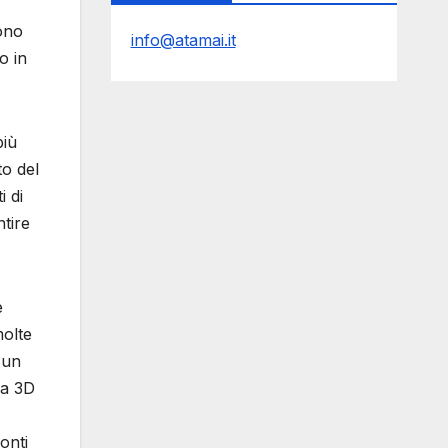
ono
info@atamai.it
o in
più
to del
i di
ntire
e
molte
 un
pa 3D
onti