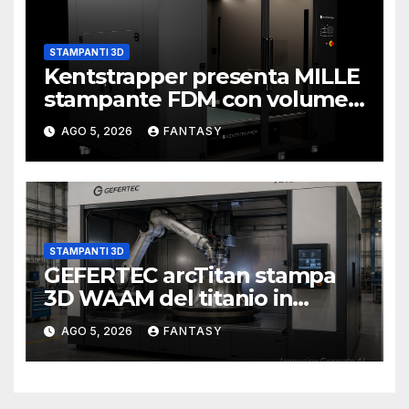
STAMPANTI 3D
Kentstrapper presenta MILLE
stampante FDM con volume
di stampa da un metro cubo
AGO 5, 2026
FANTASY
STAMPANTI 3D
GEFERTEC arcTitan stampa
3D WAAM del titanio in
camera inerte
AGO 5, 2026
FANTASY