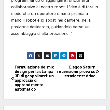
programmando di aggiungere funzionalità
collaborative al nostro robot. L’idea è di fare in
modo che un operatore umano prenda a
mano il robot e lo sposti nel cantiere, nella
posizione desiderata, guidandolo verso un
assemblaggio di alta precisione. “
Formulazione del mix
Elegoo Saturn
Navigazione
design per la stampa
recensione prova su
3D di geopolimeri: un
strada test drive
articoli
approccio di
apprendimento
automatico