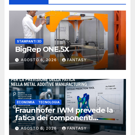
STAMPANTI 3D
BigRep ONE.5X
AGOSTO 6, 2026
FANTASY
ECONOMIA
TECNOLOGIA
Fraunhofer IWM prevede la
fatica dei componenti
metallici stampati in 3D
AGOSTO 6, 2026
FANTASY