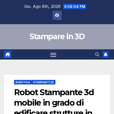
Salta
Gio. Ago 6th, 2026
9:58:05 PM
al
contenuto
Stampare in 3D
ROBOTICA
STAMPANTI 3D
Robot Stampante 3d
mobile in grado di
edificare strutture in