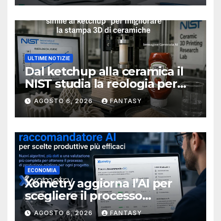
ULTIME NOTIZIE
Dal ketchup alla ceramica il
NIST studia la reologia per
rendere più affidabile la
AGOSTO 6, 2026
FANTASY
stampa 3D
ECONOMIA
Xometry aggiorna l’AI per
scegliere il processo
produttivo più adatto
AGOSTO 6, 2026
FANTASY