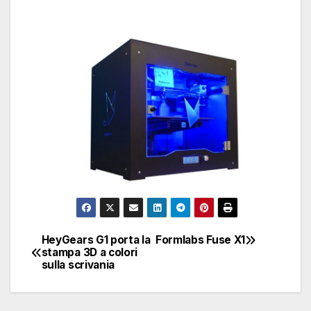
HeyGears G1 porta la
Formlabs Fuse X1
Navigazione
stampa 3D a colori
sulla scrivania
articoli