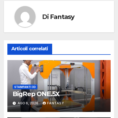
Di
Fantasy
Articoli correlati
STAMPANTI 3D
BigRep ONE.5X
AGO 6, 2026
FANTASY