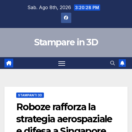
Salta
Sab. Ago 8th, 2026
3:20:29 PM
al
contenuto
Stampare in 3D
STAMPANTI 3D
Roboze rafforza la
strategia aerospaziale
e difesa a Singapore