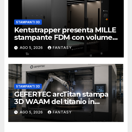
STAMPANTI 3D
Kentstrapper presenta MILLE
stampante FDM con volume
di stampa da un metro cubo
AGO 5, 2026
FANTASY
STAMPANTI 3D
GEFERTEC arcTitan stampa
3D WAAM del titanio in
camera inerte
AGO 5, 2026
FANTASY