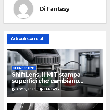
Di
Fantasy
Articoli correlati
ULTIME NOTIZIE
ShiftLens, il MIT stampa
superfici che cambiano
immagine senza elettronica
AGO 5, 2026
FANTASY