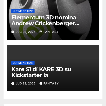
ULTIME NOTIZIE
Elementum 3D nomina
Andrew Crickenberger
amministratore delegato e
LUG 28, 2026
FANTASY
ridefinisce la struttura di
vertice
ULTIME NOTIZIE
Kare S1 di KARE 3D su
Kickstarter la
LUG 22, 2026
FANTASY