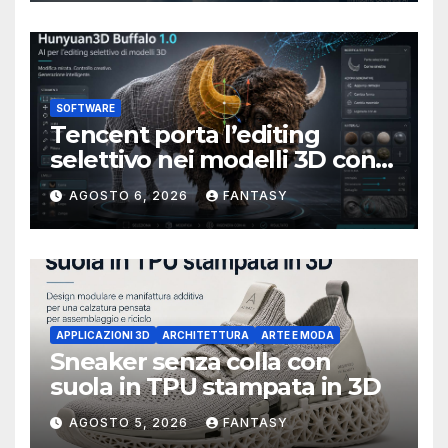
SOFTWARE
Tencent porta l’editing
selettivo nei modelli 3D con
Hunyuan3D-Buffalo 1.0
AGOSTO 6, 2026
FANTASY
APPLICAZIONI 3D
ARCHITETTURA
ARTE E MODA
Sneaker senza colla con
suola in TPU stampata in 3D
AGOSTO 5, 2026
FANTASY