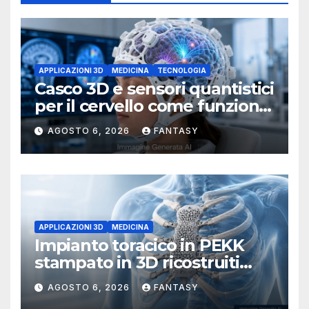
APPLICAZIONI 3D
MEDICINA
TECNOLOGIA
Casco 3D e sensori quantistici
per il cervello come funziona
l’OPM-MEG
AGOSTO 6, 2026
FANTASY
APPLICAZIONI 3D
MEDICINA
Impianto toracico in PEKK
stampato in 3D ricostruiti
sterno e costole dopo un
AGOSTO 6, 2026
FANTASY
tumore raro