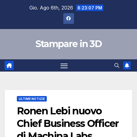
Salta
Gio. Ago 6th, 2026
8:23:07 PM
al
contenuto
Stampare in 3D
ULTIME NOTIZIE
Ronen Lebi nuovo
Chief Business Officer
di Machina Labs