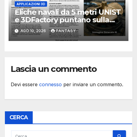
APPLICAZIONI 3D
Eliche navali da 5 metri UNIST
e 3DFactory puntano sulla
stampa 3D WAAM
AGO 10, 2026
FANTASY
Lascia un commento
Devi essere
connesso
per inviare un commento.
CERCA