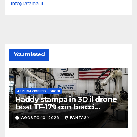
info@atamai.it
You missed
APPLICAZIONI 3D
DRONI
Haddy stampa in 3D il drone
boat TF-179 con bracci
robotici
AGOSTO 10, 2026
FANTASY