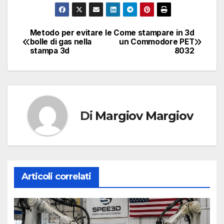
Metodo per evitare le
Come stampare in 3d
Navigazione
bolle di gas nella
un Commodore PET
stampa 3d
8032
articoli
Di
Margiov Margiov
Articoli correlati