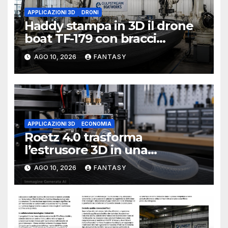
APPLICAZIONI 3D
DRONI
Haddy stampa in 3D il drone
boat TF-179 con bracci
robotici
AGO 10, 2026
FANTASY
APPLICAZIONI 3D
ECONOMIA
Roetz 4.0 trasforma
l’estrusore 3D in una
macchina per produrre tubi
AGO 10, 2026
FANTASY