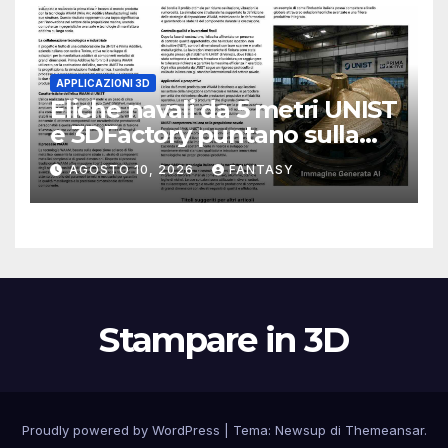
APPLICAZIONI 3D
Eliche navali da 5 metri UNIST
e 3DFactory puntano sulla
stampa 3D WAAM
AGOSTO 10, 2026
FANTASY
Stampare in 3D
Proudly powered by WordPress
|
Tema:
Newsup
di
Themeansar
.