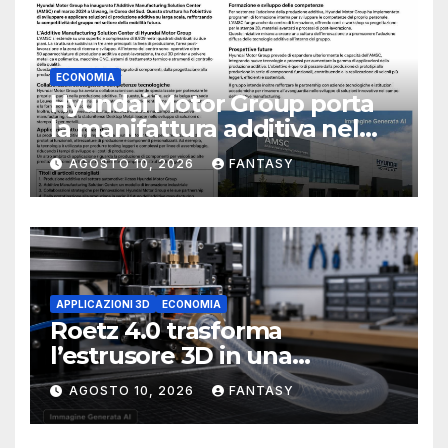
ECONOMIA
Hyundai Motor Group porta
la manifattura additiva nel
processo di sviluppo
AGOSTO 10, 2026
FANTASY
dell’auto dentro l’AMSC di
Namyang
APPLICAZIONI 3D
ECONOMIA
Roetz 4.0 trasforma
l’estrusore 3D in una
macchina per produrre tubi
AGOSTO 10, 2026
FANTASY