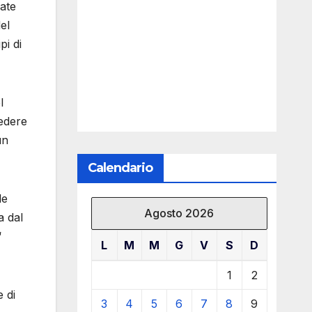
mate
el
pi di
l
edere
un
Calendario
le
Agosto 2026
a dal
“
L
M
M
G
V
S
D
1
2
e di
3
4
5
6
7
8
9