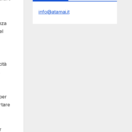
info@atamai.it
nza
el
cità
,
 per
rtare
r