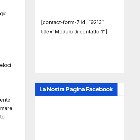
gie
[contact-form-7 id=”9213″
title=”Modulo di contatto 1″]
eloci
La Nostra Pagina Facebook
mente
ormare
tto