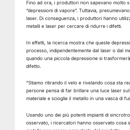
Fino ad ora, i produttori non sapevano molto su
“depressioni di vapore”. Tuttavia, presumevano ch
laser. Di conseguenza, i produttori hanno utilizz
metalli e laser per cercare di ridurre i difetti.
In effetti, la ricerca mostra che queste depress
processo, indipendentemente dal laser o dal m
quando una piccola depressione si trasformerà
difetto.
“Stiamo ritirando il velo e rivelando cosa sta r
persone pensa di far brillare una luce laser sull
materiale e scioglie il metallo in una vasca di f
Usando uno dei più potenti impianti di sincrot
osservato, i ricercatori hanno osservato cosa su