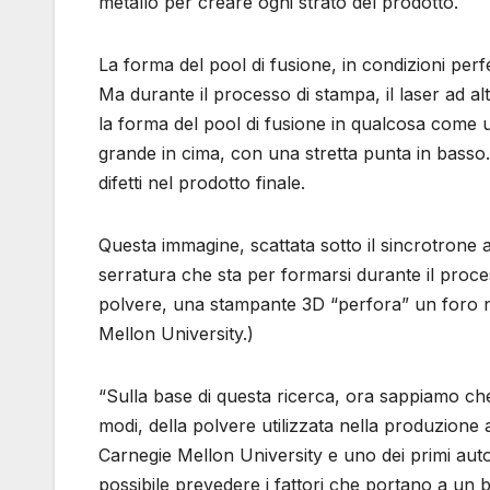
metallo per creare ogni strato del prodotto.
La forma del pool di fusione, in condizioni per
Ma durante il processo di stampa, il laser ad 
la forma del pool di fusione in qualcosa come 
grande in cima, con una stretta punta in bass
difetti nel prodotto finale.
Questa immagine, scattata sotto il sincrotrone
serratura che sta per formarsi durante il proces
polvere, una stampante 3D “perfora” un foro n
Mellon University.)
“Sulla base di questa ricerca, ora sappiamo che
modi, della polvere utilizzata nella produzione
Carnegie Mellon University e uno dei primi aut
possibile prevedere i fattori che portano a un b