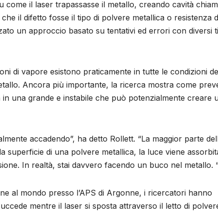
 come il laser trapassasse il metallo, creando cavità chia
e il difetto fosse il tipo di polvere metallica o resistenza d
ato un approccio basato su tentativi ed errori con diversi ti
ioni di vapore esistono praticamente in tutte le condizioni de
etallo. Ancora più importante, la ricerca mostra come prev
 in una grande e instabile che può potenzialmente creare 
ealmente accadendo”, ha detto Rollett. “La maggior parte del
a superficie di una polvere metallica, la luce viene assorbit
usione. In realtà, stai davvero facendo un buco nel metallo. 
rone al mondo presso l’APS di Argonne, i ricercatori hanno
ccede mentre il laser si sposta attraverso il letto di polver