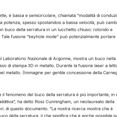
fette, è bassa e semicircolare, chiamata “modalità di conduzi
alta potenza, spesso spostandosi a bassa velocità, può camb
un buco della serratura in un lucchetto chiuso: rotondo e
o. Tale fusione “keyhole mode” può potenzialmente portare
 al Laboratorio Nazionale di Argonne, mostra un buco nella
so di stampa 3D in metallo. Durante la fusione laser a letto
el metallo. (Immagine per gentile concessione della Carneg
 il fenomeno del buco della serratura è più importante, in 
 additiva”, ha detto Ross Cunningham, un neolaureato della
ori. di questo documento. “La nostra ricerca mostra che è
uco della serratura, il che significa che è anche possibile i