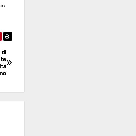
amo
 di
tte
lta
ano