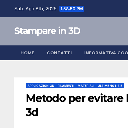
Salta
Sab. Ago 8th, 2026
1:58:51 PM
al
contenuto
Stampare in 3D
HOME
CONTATTI
INFORMATIVA COO
APPLICAZIONI 3D
FILAMENTI
MATERIALI
ULTIME NOTIZIE
Metodo per evitare l
3d