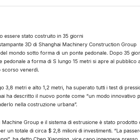
 essere stato costruito in 35 giorni
 stampante 3D di Shanghai Machinery Construction Group
 del mondo sotto forma di un ponte pedonale. Dopo 35 giorn
te pedonale a forma di S lungo 15 metri si apre al pubblico a
o scorso venerdì.
 3,8 metri e alto 1,2 metri, ha superato tutti i test di press
ghai ha descritto il nuovo ponte come “un modo innovativo 
derlo nella costruzione urbana”.
Machine Group e il sistema di estrusione è stato prodotto 
r un totale di circa $ 2,8 milioni di investimenti. “La passer
anni”, ha detto Chen Xiaoming, vice capo ingegnere presso