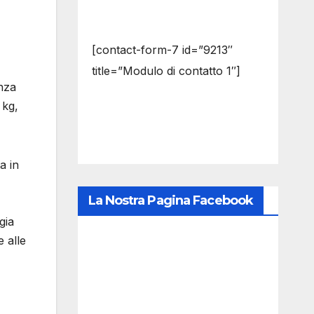
[contact-form-7 id=”9213″
title=”Modulo di contatto 1″]
anza
 kg,
a in
La Nostra Pagina Facebook
gia
e alle