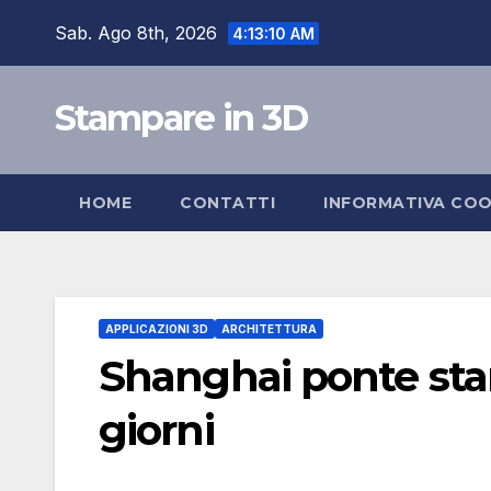
Skip
Sab. Ago 8th, 2026
4:13:11 AM
to
content
Stampare in 3D
HOME
CONTATTI
INFORMATIVA COO
APPLICAZIONI 3D
ARCHITETTURA
Shanghai ponte stam
giorni