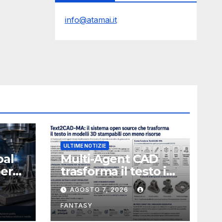
info@atamai.it
ULTIME NOTIZIE
bal
Multi-Agent CAD
perà
trasforma il testo in
CAD usando 116
AGOSTO 7, 2026
volte meno token
FANTASY
nata