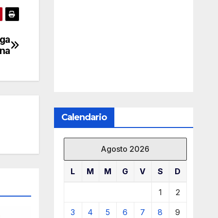
uga
ina
Calendario
Agosto 2026
L
M
M
G
V
S
D
1
2
3
4
5
6
7
8
9