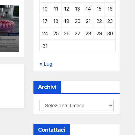
10
11
12
13
14
15
16
17
18
19
20
21
22
23
24
25
26
27
28
29
30
le
Y
l
31
ro e
« Lug
Archivi
Archivi
Contattaci