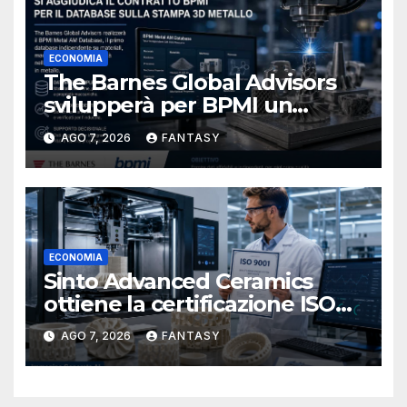
ECONOMIA
The Barnes Global Advisors
svilupperà per BPMI un
database per la stampa 3D
AGO 7, 2026
FANTASY
metallica destinata alla filiera
navale statunitense
ECONOMIA
Sinto Advanced Ceramics
ottiene la certificazione ISO
9001 per la stampa 3D di
AGO 7, 2026
FANTASY
ceramiche tecniche