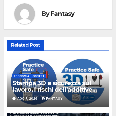
By
Fantasy
Related Post
ECONOMIA
SOCIETÀ
Stampa 3D e sicurezza sul
lavoro, i rischi dell’additive
manufacturing secondo
AGO 7, 2026
FANTASY
NIOSH