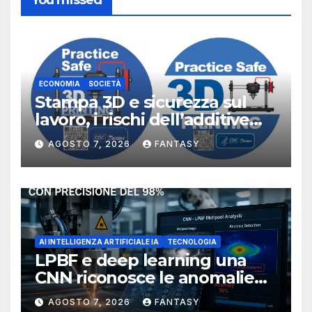
You missed
ECONOMIA
SOCIETÀ
Stampa 3D e sicurezza sul
lavoro, i rischi dell’additive
manufacturing secondo
AGOSTO 7, 2026
FANTASY
NIOSH
AI INTELLIGENZA ARTIFICIALE IA
TECNOLOGIA
LPBF e deep learning una
CNN riconosce le anomalie
del bagno di fusione
AGOSTO 7, 2026
FANTASY