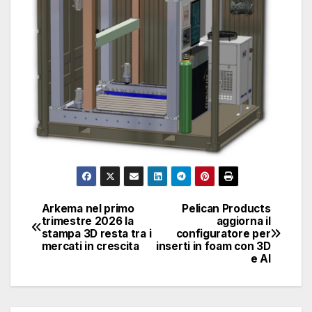
Arkema nel primo
Pelican Products
Navigazione
trimestre 2026 la
aggiorna il
stampa 3D resta tra i
configuratore per
articoli
mercati in crescita
inserti in foam con 3D
e AI