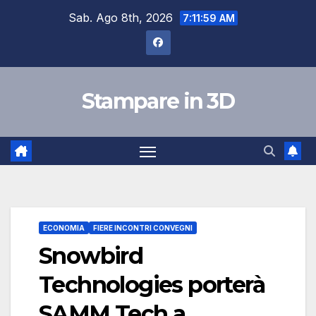
Skip
Sab. Ago 8th, 2026
7:12:00 AM
to
content
Stampare in 3D
ECONOMIA
FIERE INCONTRI CONVEGNI
Snowbird
Technologies porterà
SAMM Tech a