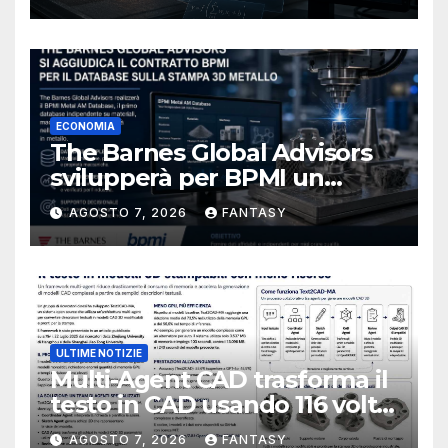
ECONOMIA
The Barnes Global Advisors
svilupperà per BPMI un
database per la stampa 3D
AGOSTO 7, 2026
FANTASY
metallica destinata alla filiera
navale statunitense
ULTIME NOTIZIE
Multi-Agent CAD trasforma il
testo in CAD usando 116 volte
meno token
AGOSTO 7, 2026
FANTASY