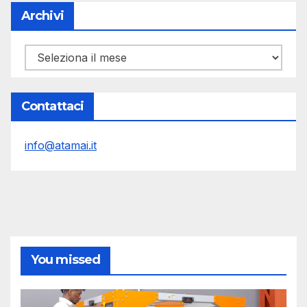
Archivi
Archivi
Contattaci
info@atamai.it
You missed