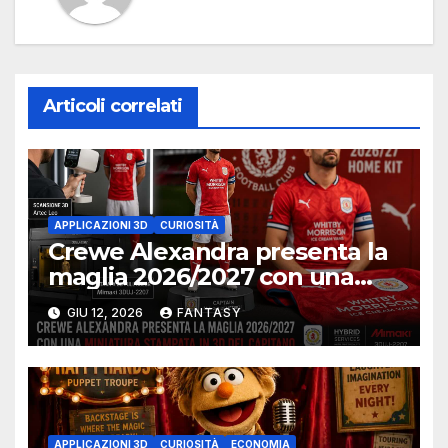
Articoli correlati
APPLICAZIONI 3D
CURIOSITÀ
Crewe Alexandra presenta la
maglia 2026/2027 con una
miniatura 3D del capitano
GIU 12, 2026
FANTASY
APPLICAZIONI 3D
CURIOSITÀ
ECONOMIA