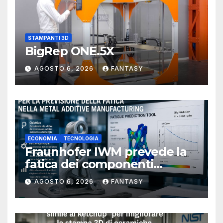
STAMPANTI 3D
BigRep ONE.5X
AGOSTO 6, 2026
FANTASY
ECONOMIA
TECNOLOGIA
Fraunhofer IWM prevede la
fatica dei componenti
metallici stampati in 3D
AGOSTO 6, 2026
FANTASY