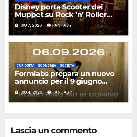
Disney porta Scooter dei
Muppet su Rock ’n’ Roller
Coaster con una scocca
GIU 7, 2026
FANTASY
stampata in 3D
CURIOSITÀ
ECONOMIA
SOCIETÀ
Formlabs prepara un nuovo
annuncio per il 9 giugno
2026: il teaser parla di un
GIU 4, 2026
FANTASY
prodotto “big”
Lascia un commento