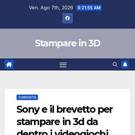
Salta
Ven. Ago 7th, 2026
9:21:56 AM
al
contenuto
Stampare in 3D
CURIOSITÀ
Sony e il brevetto per
stampare in 3d da
dentro i videogiochi