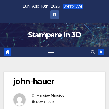
Salta
Lun. Ago 10th, 2026
6:41:51 AM
al
contenuto
Stampare in 3D
john-hauer
Di
Margiov Margiov
NOV 5, 2015