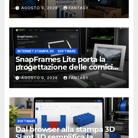
3D alla stampa UV?
AGOSTO 9, 2026
FANTASY
INTERNET STAMPA 3D
SOFTWARE
SnapFrames Lite porta la
progettazione delle cornici
personalizzate direttamente
AGOSTO 9, 2026
FANTASY
nel browser
SOFTWARE
Dal browser alla stampa 3D
Slant 3D semplifica la