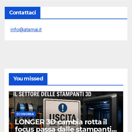
Contattaci
info@atamai.it
You missed
ECONOMIA
LONGER 3D cambia rotta il
focus passa dalle stampanti