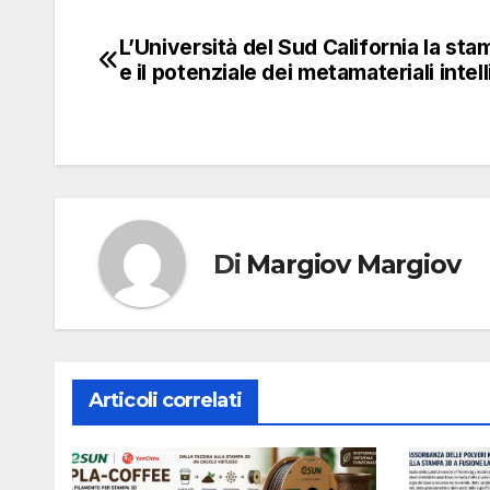
L’Università del Sud California la st
Navigazione
e il potenziale dei metamateriali intell
articoli
Di
Margiov Margiov
Articoli correlati