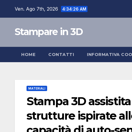
Salta
Ven. Ago 7th, 2026
4:34:27 AM
al
contenuto
Stampare in 3D
HOME
CONTATTI
INFORMATIVA COO
MATERIALI
Stampa 3D assistita
strutture ispirate a
capacità di auto-se