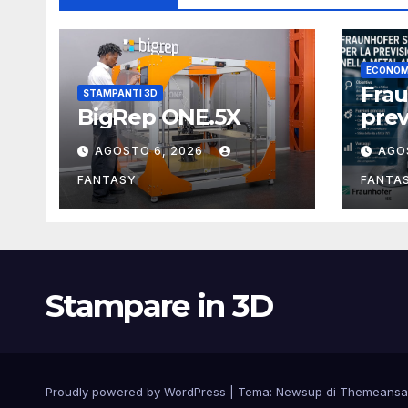
ECONOM
Fra
STAMPANTI 3D
BigRep ONE.5X
prev
com
AGOSTO 6, 2026
AGO
meta
3D
FANTASY
FANTA
Stampare in 3D
Proudly powered by WordPress
|
Tema:
Newsup
di
Themeansa