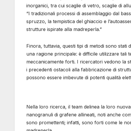
inorganici, tra cui scaglie di vetro, scaglie di a
“I tradizionali processi di assemblaggio dal basso
spruzzo, la tempistica del ghiaccio e l’autoasse
strutture ispirate alla madreperla.”
Finora, tuttavia, questi tipi di metodi sono stati
una ragione principale: è difficile utilizzare ta
meccanicamente forti. I ricercatori vedono la s
i precedenti ostacoli alla fabbricazione di str
possono essere imbevute di potenti qualità ele
Nella loro ricerca, il team delinea la loro nuo
nanogranuli di grafene allineati, noti anche co
sono promettenti; infatti, sono forti come le no
madreperla.