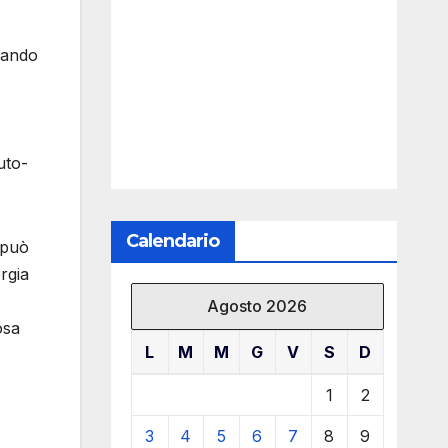
zzando
uto-
Calendario
 può
rgia
Agosto 2026
osa
L
M
M
G
V
S
D
1
2
3
4
5
6
7
8
9