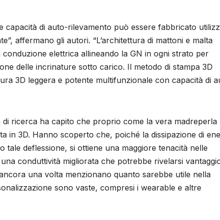
 e capacità di auto-rilevamento può essere fabbricato utili
te”, affermano gli autori. “L’architettura di mattoni e malta
a conduzione elettrica allineando la GN in ogni strato per
ione delle incrinature sotto carico. Il metodo di stampa 3D
ttura 3D leggera e potente multifunzionale con capacità di a
m di ricerca ha capito che proprio come la vera madreperla
ta in 3D. Hanno scoperto che, poiché la dissipazione di ene
o tale deflessione, si ottiene una maggiore tenacità nelle
una conduttività migliorata che potrebbe rivelarsi vantaggi
ri ancora una volta menzionano quanto sarebbe utile nella
sonalizzazione sono vaste, compresi i wearable e altre