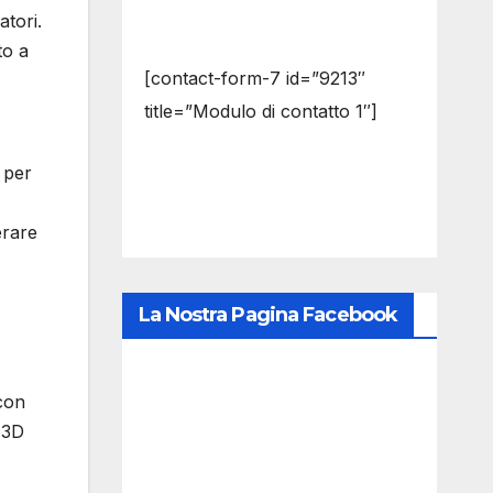
atori.
to a
[contact-form-7 id=”9213″
title=”Modulo di contatto 1″]
e per
erare
La Nostra Pagina Facebook
 con
 3D