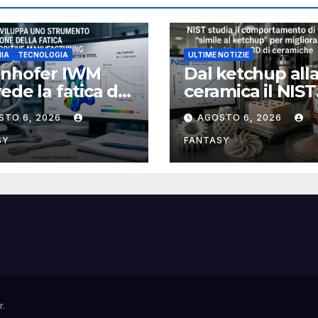
IA
TECNOLOGIA
ULTIME NOTIZIE
unhofer IWM
Dal ketchup all
ede la fatica dei
ceramica il NIST
ponenti
studia la reolog
STO 6, 2026
AGOSTO 6, 2026
llici stampati in
per rendere più
affidabile la st
SY
FANTASY
3D
r
.