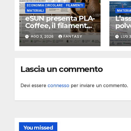
ECONOMIA CIRCOLARE
FILAMENTI
MATERIALI
MATERIA
eSUN presenta PLA-
L’as
Coffee, il filamento
polv
per stampa 3D
camb
AGO 3, 2026
FANTASY
LUG 3
sviluppato con
inte
fondi di caffè
fusi
recuperati
Lascia un commento
Devi essere
connesso
per inviare un commento.
You missed