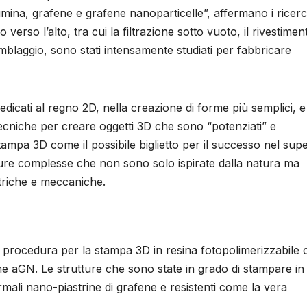
llumina, grafene e grafene nanoparticelle”, affermano i ricerc
 verso l’alto, tra cui la filtrazione sotto vuoto, il rivestimen
mblaggio, sono stati intensamente studiati per fabbricare
 dedicati al regno 2D, nella creazione di forme più semplici, 
li tecniche per creare oggetti 3D che sono “potenziati” e
tampa 3D come il possibile biglietto per il successo nel sup
utture complesse che non sono solo ispirate dalla natura ma
ttriche e meccaniche.
va procedura per la stampa 3D in resina fotopolimerizzabile
me aGN. Le strutture che sono state in grado di stampare in
rmali nano-piastrine di grafene e resistenti come la vera