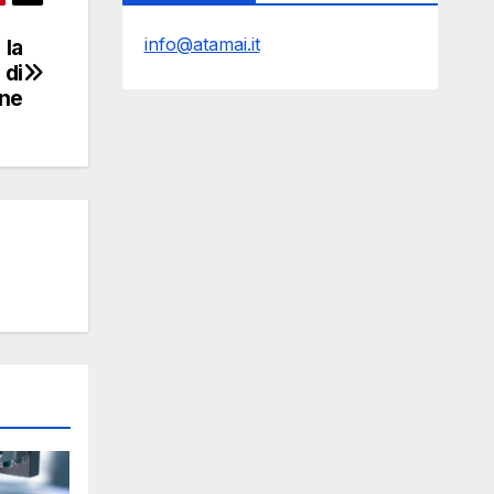
info@atamai.it
 la
 di
one