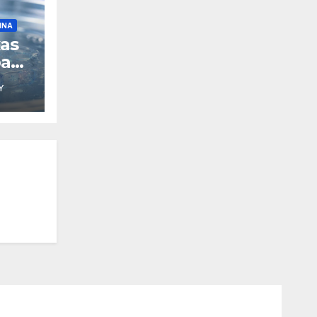
INA
xas
pa
Y
D