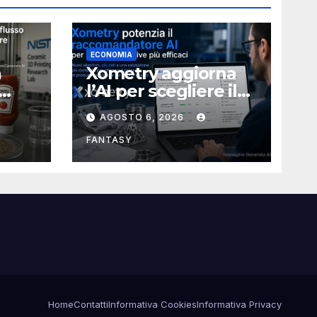
ECONOMIA
a
Xometry aggiorna
l’AI per scegliere il
ia
processo produttivo
AGOSTO 6, 2026
più adatto
ampa
FANTASY
Home
Contatti
Informativa Cookies
Informativa Privacy