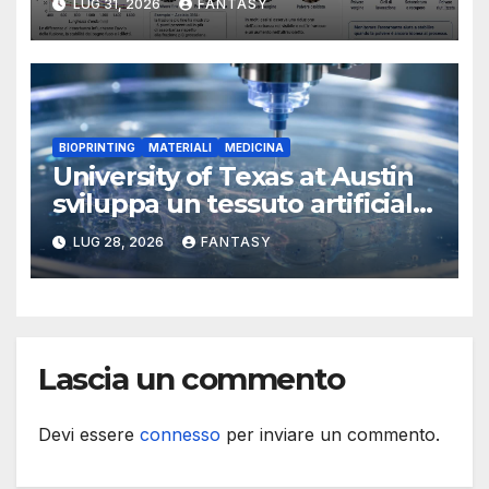
LUG 31, 2026
FANTASY
BIOPRINTING
MATERIALI
MEDICINA
University of Texas at Austin
sviluppa un tessuto artificiale
stampabile in 3D che imita le
LUG 28, 2026
FANTASY
membrane dei tessuti
Lascia un commento
Devi essere
connesso
per inviare un commento.