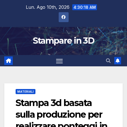
Salta
Lun. Ago 10th, 2026
4:30:19 AM
al
contenuto
Stampare in 3D
MATERIALI
Stampa 3d basata
sulla produzione per
realizzare ponteggi in