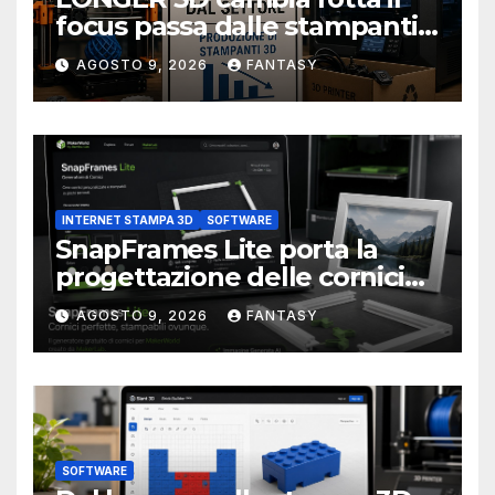
focus passa dalle stampanti
3D alla stampa UV?
AGOSTO 9, 2026
FANTASY
INTERNET STAMPA 3D
SOFTWARE
SnapFrames Lite porta la
progettazione delle cornici
personalizzate direttamente
AGOSTO 9, 2026
FANTASY
nel browser
SOFTWARE