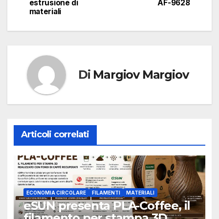
estrusione di
AF-9628
materiali
Di
Margiov Margiov
Articoli correlati
ECONOMIA CIRCOLARE
FILAMENTI
MATERIALI
eSUN presenta PLA-Coffee, il
filamento per stampa 3D