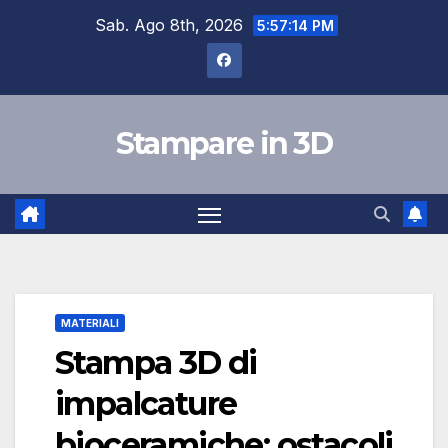
Salta
Sab. Ago 8th, 2026
5:57:15 PM
al
contenuto
Stampare in 3D
MATERIALI
Stampa 3D di
impalcature
bioceramiche: ostacoli