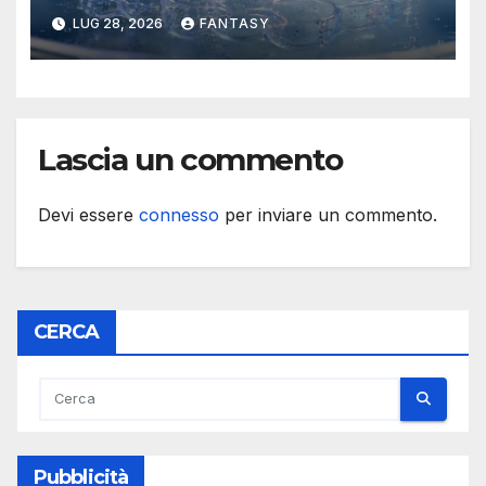
stampabile in 3D che imita le
LUG 28, 2026
FANTASY
membrane dei tessuti
Lascia un commento
Devi essere
connesso
per inviare un commento.
CERCA
Pubblicità