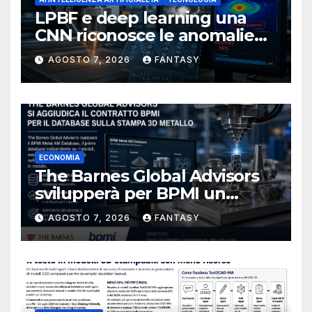
LPBF e deep learning una
CNN riconosce le anomalie
del bagno di fusione
AGOSTO 7, 2026
FANTASY
ECONOMIA
The Barnes Global Advisors
svilupperà per BPMI un
database per la stampa 3D
AGOSTO 7, 2026
FANTASY
metallica destinata alla filiera
navale statunitense