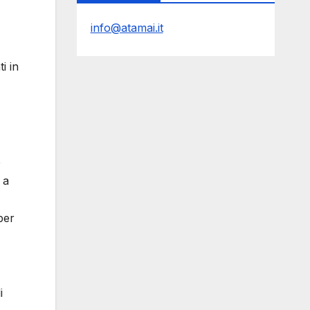
info@atamai.it
i in
e
 a
per
i