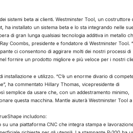
ei sistemi beta ai clienti. Westminster Tool, un costruttore 
t, ha installato un sistema beta e lo sta integrando nelle su
era di gran lunga qualsiasi tecnologia additiva in metallo c
Ray Coombs, presidente e fondatore di Westminster Tool. 
pante ci consentono di aggirare molti dei nostri processi di
el fornire un prodotto migliore e più veloce per i nostri clie
 di installazione e utilizzo. “C’è un enorme divario di compe
one”, ha commentato Hillary Thomas, vicepresidente di
così semplice da usare che, con un addestramento minimo,
onare questa macchina. Mantle aiuterà Westminster Tool a
 TrueShape includono:
to su una piattaforma CNC che integra stampa e lavorazion
perficiale richieste per gli utensili. La stampante P-200 ha u