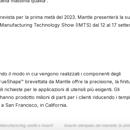
 della massima qualità”.
revista per la prima metà del 2023. Mantle presenterà la s
nal Manufacturing Technology Show (IMTS) dal 12 al 17 sett
ando il modo in cui vengono realizzati i componenti degli
rueShape™ brevettata da Mantle offre la precisione, la finit
i richieste per le applicazioni di utensili più esigenti. Gli
hanno prodotto milioni di parti per i clienti riducendo i tempi
 a San Francisco, in California.
anufacturing cavità e inserti
Inserto stampato del mantello (a sini