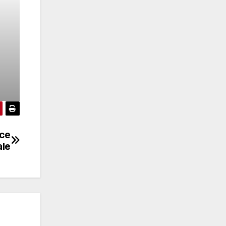
ice
ale