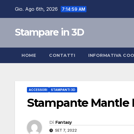
Salta
Gio. Ago 6th, 2026
7:15:00 AM
al
contenuto
Stampare in 3D
HOME
CONTATTI
INFORMATIVA COO
ACCESSORI
STAMPANTI 3D
Stampante Mantle P
Di
Fantasy
SET 7, 2022