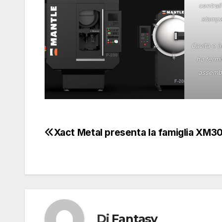
centrali
stampa
Cavità e i
ha termin
assembl
Xact Metal presenta la famiglia XM3
Navigazione
articoli
Di
Fantasy