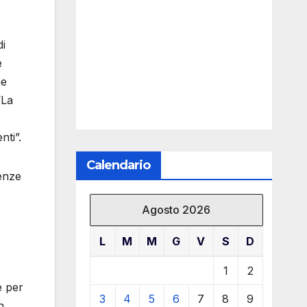
di
e
he
“La
nti”.
Calendario
tenze
Agosto 2026
L
M
M
G
V
S
D
1
2
e per
3
4
5
6
7
8
9
n