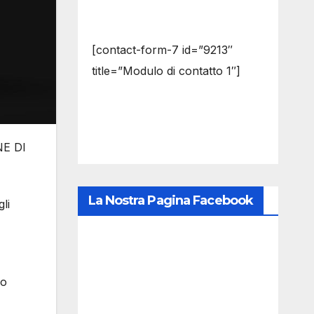
[contact-form-7 id=”9213″
title=”Modulo di contatto 1″]
E DI
La Nostra Pagina Facebook
li
do