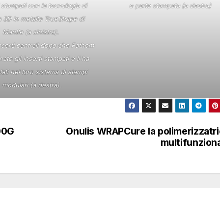
 stampati con la tecnologia di
e parte stampata (a destra)
 3D in metallo TrueShape di
Mantle (a sinistra).
nserti centrali dopo che Fathom
ato gli inserti stampati e li ha
ati nel loro sistema di stampi
modulari (a destra).
00G
Onulis WRAPCure la polimerizzatr
multifunzion