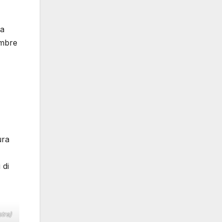
ua
embre
ura
 di
stra)