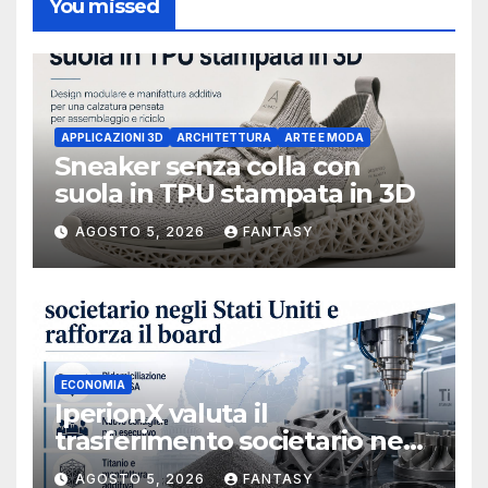
You missed
APPLICAZIONI 3D
ARCHITETTURA
ARTE E MODA
Sneaker senza colla con
suola in TPU stampata in 3D
AGOSTO 5, 2026
FANTASY
ECONOMIA
IperionX valuta il
trasferimento societario negli
Stati Uniti e rafforza il board,
AGOSTO 5, 2026
FANTASY