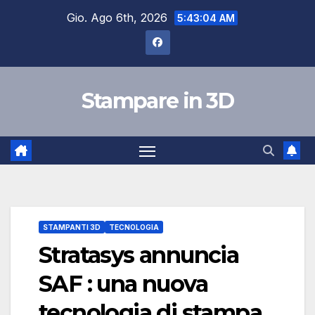
Salta
Gio. Ago 6th, 2026
5:43:05 AM
al
contenuto
Stampare in 3D
STAMPANTI 3D
TECNOLOGIA
Stratasys annuncia
SAF : una nuova
tecnologia di stampa