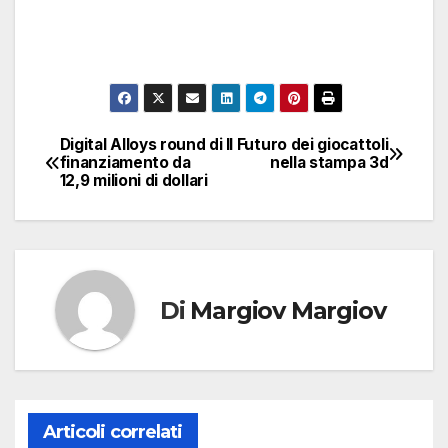
Digital Alloys round di
Il Futuro dei giocattoli
Navigazione
finanziamento da
nella stampa 3d
12,9 milioni di dollari
articoli
Di
Margiov Margiov
Articoli correlati