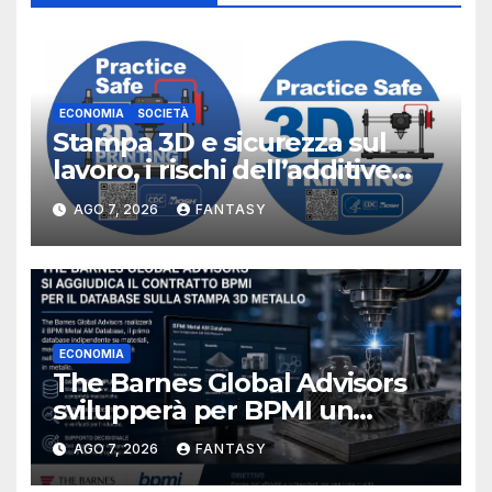
ECONOMIA
SOCIETÀ
Stampa 3D e sicurezza sul
lavoro, i rischi dell’additive
manufacturing secondo
AGO 7, 2026
FANTASY
NIOSH
ECONOMIA
The Barnes Global Advisors
svilupperà per BPMI un
database per la stampa 3D
AGO 7, 2026
FANTASY
metallica destinata alla filiera