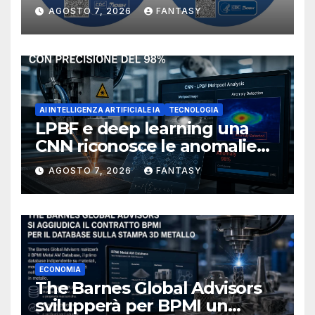
manufacturing secondo
AGOSTO 7, 2026
FANTASY
NIOSH
AI INTELLIGENZA ARTIFICIALE IA
TECNOLOGIA
LPBF e deep learning una
CNN riconosce le anomalie
del bagno di fusione
AGOSTO 7, 2026
FANTASY
ECONOMIA
The Barnes Global Advisors
svilupperà per BPMI un