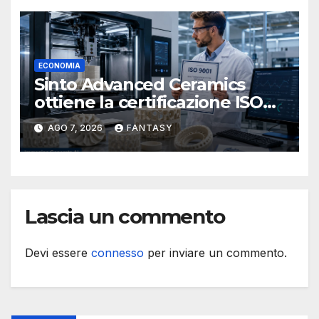
navale statunitense
ECONOMIA
Sinto Advanced Ceramics
ottiene la certificazione ISO
9001 per la stampa 3D di
AGO 7, 2026
FANTASY
ceramiche tecniche
Lascia un commento
Devi essere
connesso
per inviare un commento.