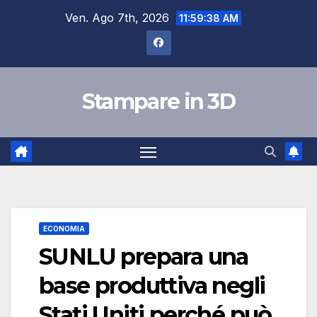
Salta
Ven. Ago 7th, 2026
11:59:39 AM
al
contenuto
Stampare in 3D
ECONOMIA
SUNLU prepara una
base produttiva negli
Stati Uniti perché può