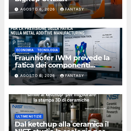
AGOSTO 6, 2026
FANTASY
ECONOMIA
TECNOLOGIA
Fraunhofer IWM prevede la
fatica dei componenti
metallici stampati in 3D
AGOSTO 6, 2026
FANTASY
ULTIME NOTIZIE
Dal ketchup alla ceramica il