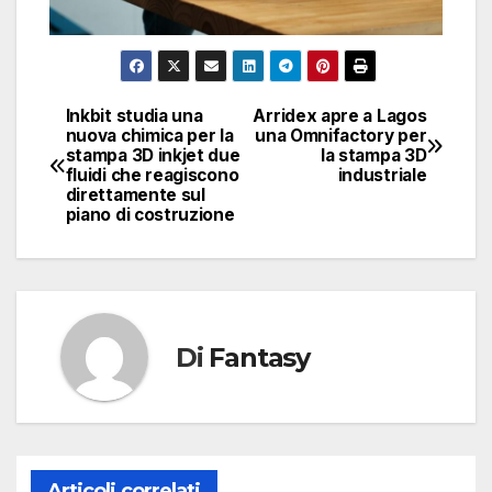
Inkbit studia una
Arridex apre a Lagos
Navigazione
nuova chimica per la
una Omnifactory per
stampa 3D inkjet due
la stampa 3D
articoli
fluidi che reagiscono
industriale
direttamente sul
piano di costruzione
Di
Fantasy
Articoli correlati