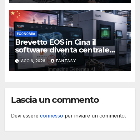
ECONOMIA
Brevetto EOS in Cina il
software diventa centrale
nella stampa 3D industriale
AGO 6, 2026
FANTASY
Lascia un commento
Devi essere
connesso
per inviare un commento.