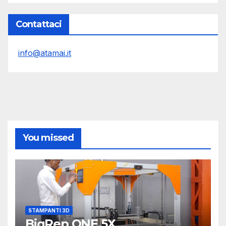
Contattaci
info@atamai.it
You missed
STAMPANTI 3D
BigRep ONE.5X