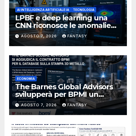
AI INTELLIGENZA ARTIFICIALE IA
TECNOLOGIA
LPBF e deep learning una
CNN riconosce le anomalie
del bagno di fusione
AGOSTO 7, 2026
FANTASY
ECONOMIA
The Barnes Global Advisors
svilupperà per BPMI un
database per la stampa 3D
AGOSTO 7, 2026
FANTASY
metallica destinata alla filiera
navale statunitense