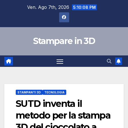
Salta
Ven. Ago 7th, 2026
5:10:09 PM
al
contenuto
Stampare in 3D
STAMPANTI 3D
TECNOLOGIA
SUTD inventa il
metodo per la stampa
3D del cioccolato a