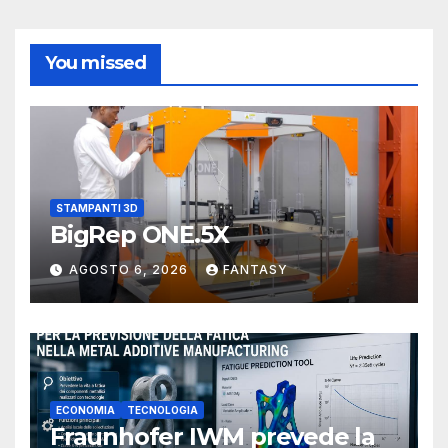
You missed
STAMPANTI 3D
BigRep ONE.5X
AGOSTO 6, 2026
FANTASY
ECONOMIA
TECNOLOGIA
Fraunhofer IWM prevede la