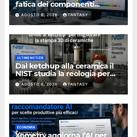
fatica dei componenti
metallici stampati in 3D
AGOSTO 6, 2026
FANTASY
ULTIME NOTIZIE
Dal ketchup alla ceramica il
NIST studia la reologia per
rendere più affidabile la
AGOSTO 6, 2026
FANTASY
stampa 3D
ECONOMIA
Xometry aggiorna l’AI per