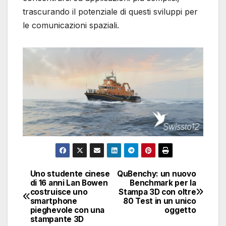
trascurando il potenziale di questi sviluppi per
le comunicazioni spaziali.
Uno studente cinese
QuBenchy: un nuovo
Navigazione
di 16 anni Lan Bowen
Benchmark per la
costruisce uno
Stampa 3D con oltre
articoli
smartphone
80 Test in un unico
pieghevole con una
oggetto
stampante 3D