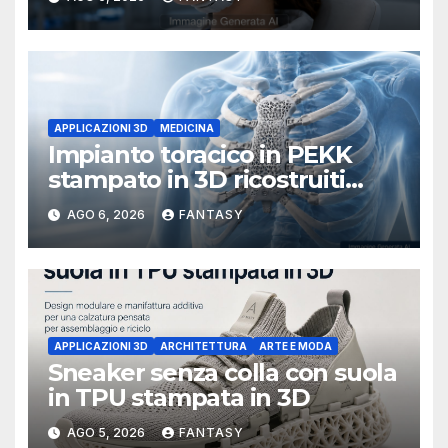
APPLICAZIONI 3D
MEDICINA
Impianto toracico in PEKK
stampato in 3D ricostruiti
sterno e costole dopo un
AGO 6, 2026
FANTASY
tumore raro
APPLICAZIONI 3D
ARCHITETTURA
ARTE E MODA
Sneaker senza colla con suola
in TPU stampata in 3D
AGO 5, 2026
FANTASY