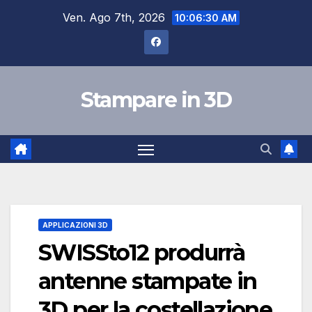
Salta
Ven. Ago 7th, 2026
10:06:31 AM
al
contenuto
Stampare in 3D
APPLICAZIONI 3D
SWISSto12 produrrà
antenne stampate in
3D per la costellazione