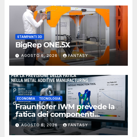
STAMPANTI 3D
BigRep ONE.5X
AGOSTO 6, 2026
FANTASY
ECONOMIA
TECNOLOGIA
Fraunhofer IWM prevede la
fatica dei componenti
metallici stampati in 3D
AGOSTO 6, 2026
FANTASY