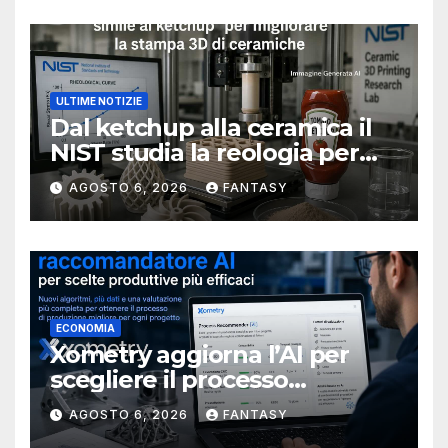
ULTIME NOTIZIE
Dal ketchup alla ceramica il
NIST studia la reologia per
rendere più affidabile la
AGOSTO 6, 2026
FANTASY
stampa 3D
ECONOMIA
Xometry aggiorna l’AI per
scegliere il processo
produttivo più adatto
AGOSTO 6, 2026
FANTASY