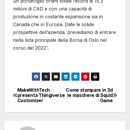
un portafoglio ordini totale record di 15,3
milioni di CAD e con una capacità di
produzione in costante espansione sia in
Canada che in Europa. Date le solide
prospettive dell’azienda, prevediamo di entrare
nella lista principale della Borsa di Oslo nel
corso del 2022″.
MakeWithTech
Come stampare in 3d
Navigazione
presenta Thingiverse
le maschere di Squid
Customizer
Game
articoli