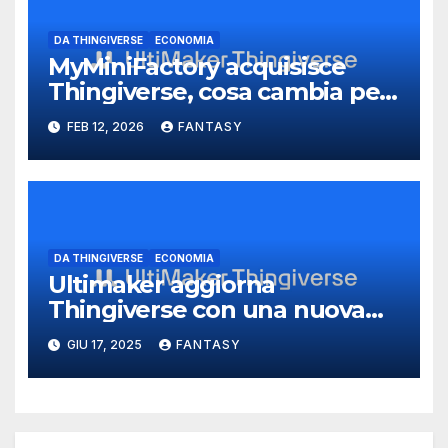
DA THINGIVERSE
ECONOMIA
MyMiniFactory acquisisce
Thingiverse, cosa cambia per
creator, modelli e
FEB 12, 2026
FANTASY
monetizzazione
DA THINGIVERSE
ECONOMIA
Ultimaker aggiorna
Thingiverse con una nuova
interfaccia e l’integrazione
GIU 17, 2025
FANTASY
diretta a Cura, Orca e
PrusaSlicer