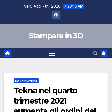
Salta
Ven. Ago 7th, 2026
7:23:11 AM
al
contenuto
Stampare in 3D
DA THINGIVERSE
Tekna nel quarto
trimestre 2021
aumenta gli ordini del