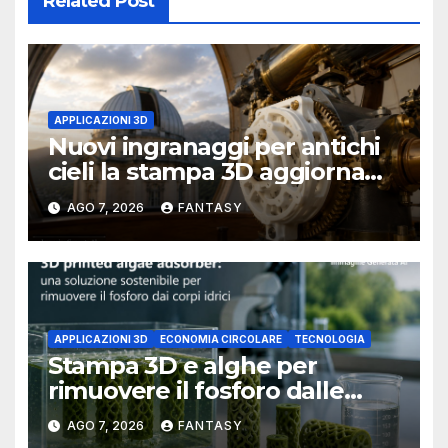
Related Post
APPLICAZIONI 3D
Nuovi ingranaggi per antichi
cieli la stampa 3D aggiorna
un osservatorio del 1930 della
AGO 7, 2026
FANTASY
University of Arkansas at
Little Rock
APPLICAZIONI 3D
ECONOMIA CIRCOLARE
TECNOLOGIA
Stampa 3D e alghe per
rimuovere il fosforo dalle
acque il progetto della
AGO 7, 2026
FANTASY
Florida Atlantic University