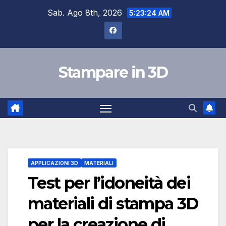
Skip
Sab. Ago 8th, 2026
5:23:25 AM
to
content
Stampare in 3D
APPLICAZIONI 3D
MATERIALI
Test per l’idoneità dei
materiali di stampa 3D
per la creazione di