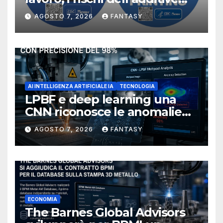
manufacturing secondo
AGOSTO 7, 2026
FANTASY
NIOSH
AI INTELLIGENZA ARTIFICIALE IA
TECNOLOGIA
LPBF e deep learning una
CNN riconosce le anomalie
del bagno di fusione
AGOSTO 7, 2026
FANTASY
ECONOMIA
The Barnes Global Advisors