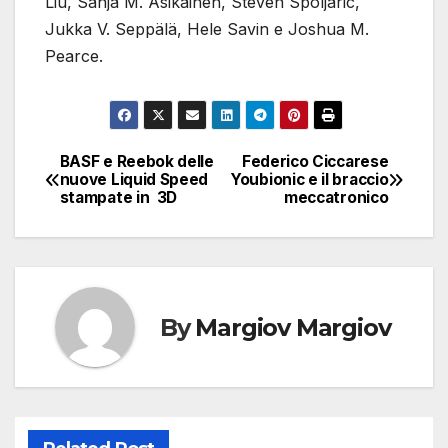
Liu, Sanja M. Asikainen, Steven Spoljaric,
Jukka V. Seppälä, Hele Savin e Joshua M.
Pearce.
BASF e Reebok delle
Federico Ciccarese
Navigazione
nuove Liquid Speed
Youbionic e il braccio
stampate in 3D
meccatronico
articoli
By
Margiov Margiov