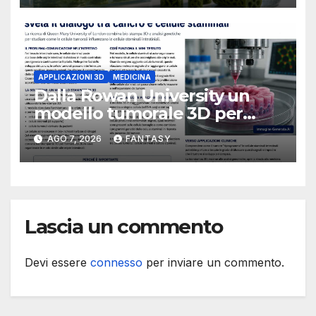
APPLICAZIONI 3D
MEDICINA
Dalla Rowan University un
modello tumorale 3D per
studiare il dialogo tra cancro
AGO 7, 2026
FANTASY
e cellule staminali
Lascia un commento
Devi essere
connesso
per inviare un commento.