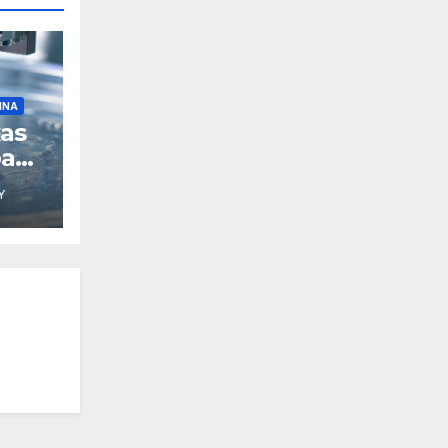
INA
xas
pa
Y
D