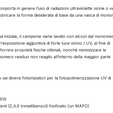
orta in genere l’uso di radiazioni ultraviolette vicine o v
abbricare la forma desiderata di base da una vasca di mono
a iniziale, il campione viene lavato con alcool dal monome
’esposizione aggiuntiva di forte luce vicino / UV, al fine di
fornire proprietà fisiche ottimali, nonché minimizzare la
monomero residuo non reagito all’interno della maggior parte
o sei diversi fotoiniziatori per la fotopolimerizzazione UV di
 819
enil (2,4,6 trimetilbenzol) fosfinato (un MAPO)