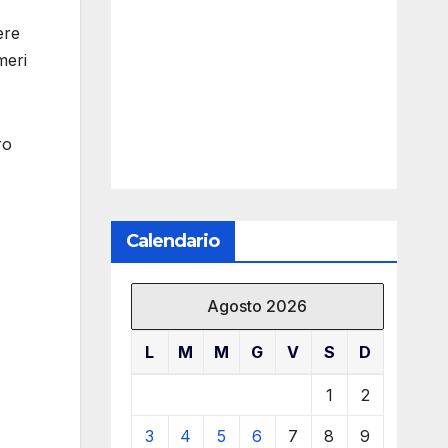
ere
meri
ro
Calendario
Agosto 2026
L
M
M
G
V
S
D
1
2
3
4
5
6
7
8
9