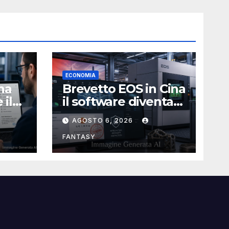
ECONOMIA
na
Brevetto EOS in Cina
 il
il software diventa
tivo
centrale nella
AGOSTO 6, 2026
stampa 3D
industriale
FANTASY