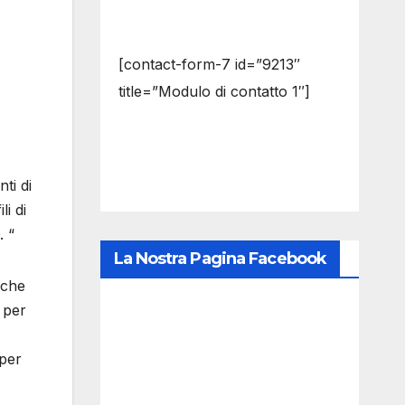
[contact-form-7 id=”9213″
title=”Modulo di contatto 1″]
ti di
i di
. “
La Nostra Pagina Facebook
 che
 per
 per