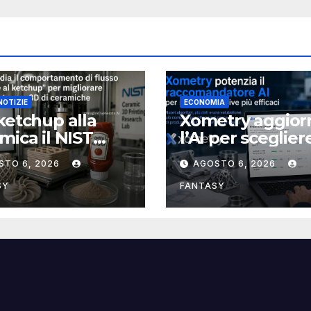
NOTIZIE
ECONOMIA
ketchup alla
Xometry aggior
mica il NIST
l’AI per scegliere
ia la reologia
processo produt
STO 6, 2026
AGOSTO 6, 2026
rendere più
più adatto
dabile la stampa
SY
FANTASY