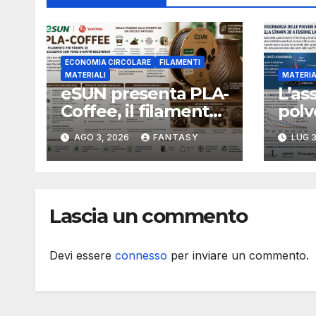
ECONOMIA CIRCOLARE
FILAMENTI
MATERIALI
MATERIA
eSUN presenta PLA-
L’as
Coffee, il filamento
polv
per stampa 3D
camb
AGO 3, 2026
FANTASY
LUG 3
sviluppato con
inte
fondi di caffè
fusi
recuperati
Lascia un commento
Devi essere
connesso
per inviare un commento.