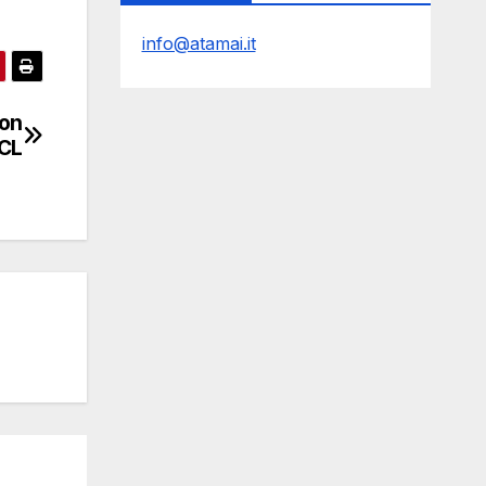
info@atamai.it
con
PCL