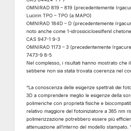
OMNIRAD 819 – 819 (precedentemente Irgacur
Lucirin TPO – TPO (a MAPO)
OMNIRAD 184D – D (precedentemente Irgacu
noto anche come 1-idrossicicloesilfenil cheton
CAS 947-1 9-3
OMNIRAD 1173 – 3 (precedentemente Irgacure 
7473-9 8-5
Nel complesso, i risultati hanno mostrato che il
sebbene non sia stata trovata coerenza nel conte
“La conoscenza delle esigenze spettrali dei foto
3D a comprendere meglio le esigenze della sorg
polimeriche con proprietà fisiche e biocompatibi
relativo maggiore del fotoiniziatore a 385 nm r
polimerizzazione potrebbero essere più effici
attenuazione all’interno del modello stampato. 