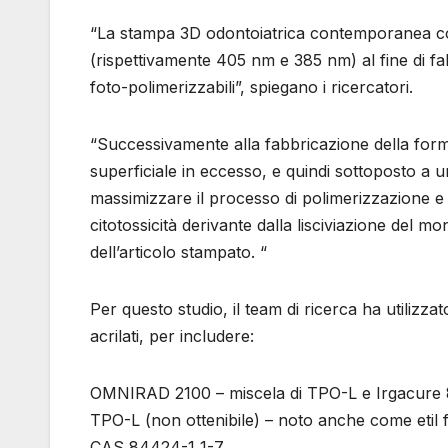
“La stampa 3D odontoiatrica contemporanea comp
(rispettivamente 405 nm e 385 nm) al fine di f
foto-polimerizzabili”, spiegano i ricercatori.
“Successivamente alla fabbricazione della form
superficiale in eccesso, e quindi sottoposto a un
massimizzare il processo di polimerizzazione e 
citotossicità derivante dalla lisciviazione del 
dell’articolo stampato. “
Per questo studio, il team di ricerca ha utilizzat
acrilati, per includere:
OMNIRAD 2100 – miscela di TPO-L e Irgacure
TPO-L (non ottenibile) – noto anche come etil f
CAS 84424-1 1-7