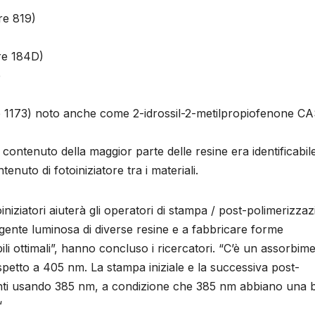
e 819)
re 184D)
e
1173) noto anche come 2-idrossil-2-metilpropiofenone C
 contenuto della maggior parte delle resine era identificabil
nuto di fotoiniziatore tra i materiali.
iniziatori aiuterà gli operatori di stampa / post-polimerizza
ente luminosa di diverse resine e a fabbricare forme
li ottimali”, hanno concluso i ricercatori. “C’è un assorbim
ispetto a 405 nm. La stampa iniziale e la successiva post-
enti usando 385 nm, a condizione che 385 nm abbiano una 
“