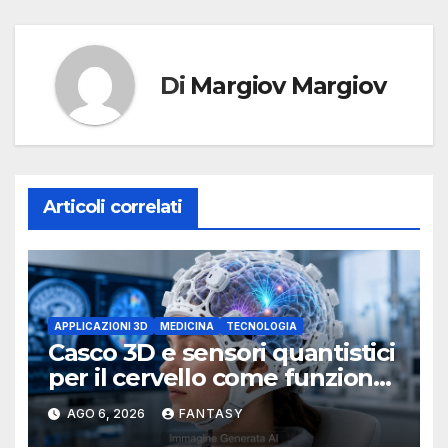
Di
Margiov Margiov
Articoli correlati
APPLICAZIONI 3D
MEDICINA
TECNOLOGIA
Casco 3D e sensori quantistici
per il cervello come funziona
l’OPM-MEG
AGO 6, 2026
FANTASY