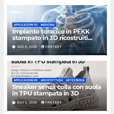
APPLICAZIONI 3D
MEDICINA
Impianto toracico in PEKK
stampato in 3D ricostruiti
sterno e costole dopo un
AGO 6, 2026
FANTASY
tumore raro
APPLICAZIONI 3D
ARCHITETTURA
ARTE E MODA
Sneaker senza colla con suola
in TPU stampata in 3D
AGO 5, 2026
FANTASY