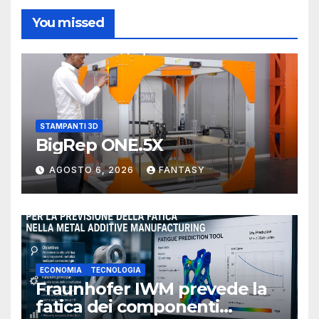
You missed
STAMPANTI 3D
BigRep ONE.5X
AGOSTO 6, 2026
FANTASY
ECONOMIA
TECNOLOGIA
Fraunhofer IWM prevede la
fatica dei componenti