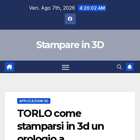
Salta
Ven. Ago 7th, 2026
4:20:03 AM
al
contenuto
Stampare in 3D
APPLICAZIONI 3D
TORLO come
stamparsi in 3d un
orologio a