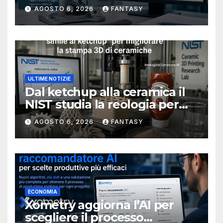
metallici stampati in 3D
AGOSTO 6, 2026
FANTASY
ULTIME NOTIZIE
Dal ketchup alla ceramica il
NIST studia la reologia per
rendere più affidabile la
AGOSTO 6, 2026
FANTASY
stampa 3D
ECONOMIA
Xometry aggiorna l’AI per
scegliere il processo