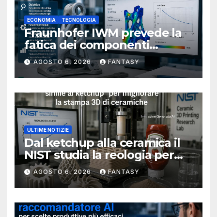
ECONOMIA
TECNOLOGIA
Fraunhofer IWM prevede la
fatica dei componenti
metallici stampati in 3D
AGOSTO 6, 2026
FANTASY
ULTIME NOTIZIE
Dal ketchup alla ceramica il
NIST studia la reologia per
rendere più affidabile la
AGOSTO 6, 2026
FANTASY
stampa 3D