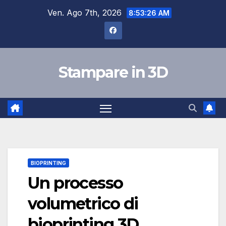
Salta
Ven. Ago 7th, 2026
8:53:27 AM
al
contenuto
Stampare in 3D
BIOPRINTING
Un processo
volumetrico di
bioprinting 3D