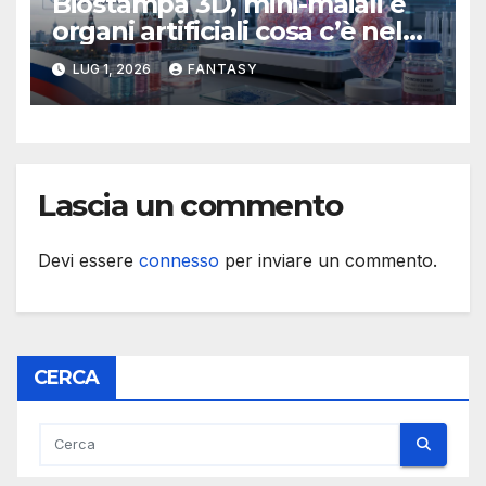
Biostampa 3D, mini-maiali e
organi artificiali cosa c’è nel
programma russo sulla
LUG 1, 2026
FANTASY
longevità
Lascia un commento
Devi essere
connesso
per inviare un commento.
CERCA