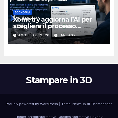
ECONOMIA
Xometry aggiorna l’AI per
scegliere il processo
produttivo più adatto
AGOSTO 6, 2026
FANTASY
Stampare in 3D
Proudly powered by WordPress
|
Tema:
Newsup
di
Themeansar
.
Home
Contatti
Informativa Cookies
Informativa Privacy