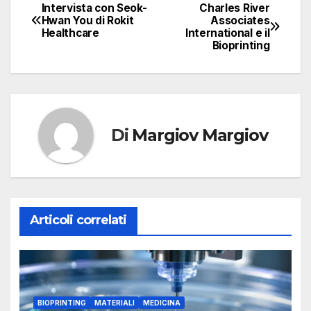
Intervista con Seok-
Charles River
Navigazione
Hwan You di Rokit
Associates
Healthcare
International e il
articoli
Bioprinting
Di
Margiov Margiov
Articoli correlati
BIOPRINTING
MATERIALI
MEDICINA