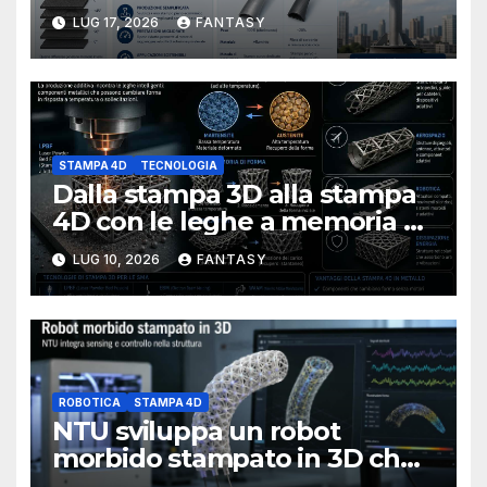
verticali con la stampa 4D
LUG 17, 2026
FANTASY
STAMPA 4D
TECNOLOGIA
Dalla stampa 3D alla stampa
4D con le leghe a memoria di
forma
LUG 10, 2026
FANTASY
ROBOTICA
STAMPA 4D
NTU sviluppa un robot
morbido stampato in 3D che
percepisce la propria forma