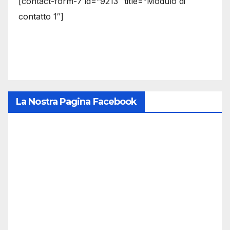
[contact-form-7 id=”9213″ title=”Modulo di
contatto 1″]
La Nostra Pagina Facebook