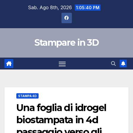
Salta
Sab. Ago 8th, 2026
1:05:41 PM
al
contenuto
Stampare in 3D
STAMPA 4D
Una foglia di idrogel
biostampata in 4d
passaggio verso gli