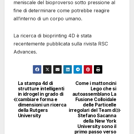
meniscale del bioproverso sotto pressione al
fine di determinare come potrebbe reagire
all’interno di un corpo umano.
La ricerca di bioprinting 4D è stata
recentemente pubblicata sulla rivista RSC
Advances.
La stampa 4d di
Come i mattoncini
Navigazione
strutture intelligenti
Lego che si
in idrogel in grado di
autoassemblano La
articoli
cambiare forma e
Fusione Colloidale
dimensioni un ricerca
delle Particelle
della Rutgers
irregolari del Team di
University
Stefano Sacanna
della New York
University sono il
primo passo verso