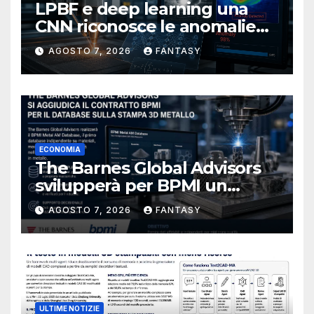
LPBF e deep learning una
CNN riconosce le anomalie
del bagno di fusione
AGOSTO 7, 2026
FANTASY
ECONOMIA
The Barnes Global Advisors
svilupperà per BPMI un
database per la stampa 3D
AGOSTO 7, 2026
FANTASY
metallica destinata alla filiera
navale statunitense
ULTIME NOTIZIE