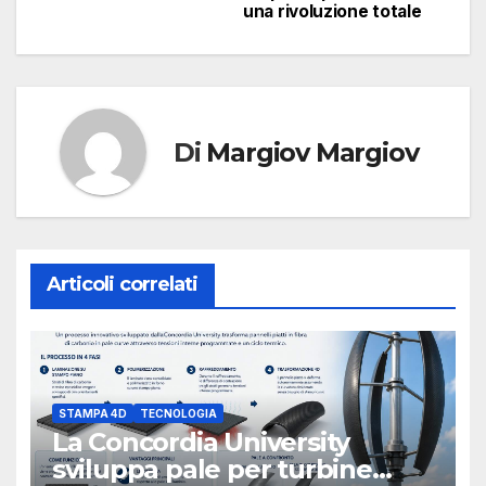
una rivoluzione totale
Di
Margiov Margiov
Articoli correlati
STAMPA 4D
TECNOLOGIA
La Concordia University
sviluppa pale per turbine