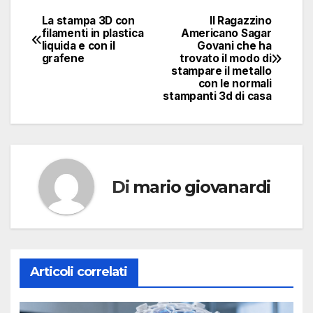
La stampa 3D con
Il Ragazzino
Navigazione
filamenti in plastica
Americano Sagar
liquida e con il
Govani che ha
articoli
grafene
trovato il modo di
stampare il metallo
con le normali
stampanti 3d di casa
Di
mario giovanardi
Articoli correlati