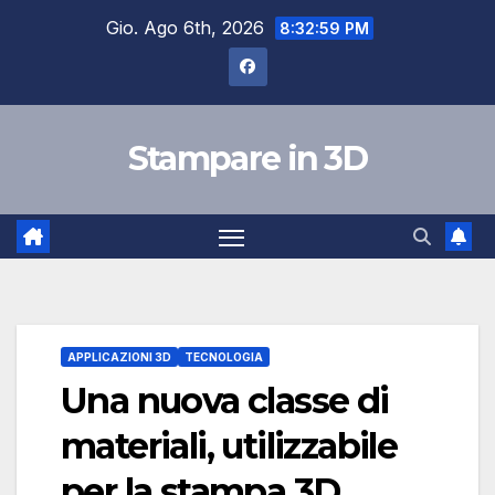
Salta
Gio. Ago 6th, 2026
8:32:59 PM
al
contenuto
Stampare in 3D
APPLICAZIONI 3D
TECNOLOGIA
Una nuova classe di
materiali, utilizzabile
per la stampa 3D