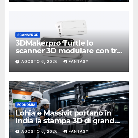
SCANNER 3D
3DMakerpro Turtle lo
scanner 3D modulare con tre
testine intercambiabili
AGOSTO 6, 2026
FANTASY
ECONOMIA
Lohia e Massivit portano in
India la stampa 3D di grande
formato per i compositi
AGOSTO 6, 2026
FANTASY