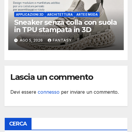
APPLICAZIONI 3D
ARCHITETTURA
ARTE E MODA
Sneaker senza colla con suola
in TPU stampata in 3D
AGO 5, 2026
FANTASY
Lascia un commento
Devi essere
connesso
per inviare un commento.
CERCA