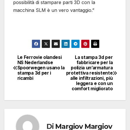
possibilità di stampare parti 3D con la
macchina SLM è un vero vantaggio.”
Le Ferrovie olandesi
La stampa 3d per
Navigazione
NS Nederlandse
fabbricare per la
Spoorwegen usano la
polizia un’armatura
articoli
stampa 3d per i
protettiva resistente
ricambi
alle infiltrazioni, più
leggera e con un
comfort migliorato
Di
Margiov Margiov