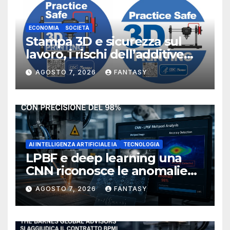
ECONOMIA
SOCIETÀ
Stampa 3D e sicurezza sul
lavoro, i rischi dell’additive
manufacturing secondo
AGOSTO 7, 2026
FANTASY
NIOSH
AI INTELLIGENZA ARTIFICIALE IA
TECNOLOGIA
LPBF e deep learning una
CNN riconosce le anomalie
del bagno di fusione
AGOSTO 7, 2026
FANTASY