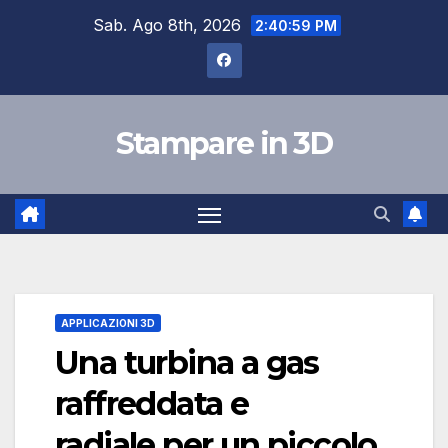
Salta
Sab. Ago 8th, 2026
2:40:59 PM
al
contenuto
Stampare in 3D
APPLICAZIONI 3D
Una turbina a gas
raffreddata e
radiale per un piccolo