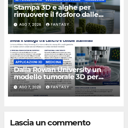
Stampa 3D e alghe per
rimuovere il fosforo dalle
acque il progetto della
AGO 7, 2026
FANTASY
Florida Atlantic University
APPLICAZIONI 3D
MEDICINA
Dalla Rowan University un
modello tumorale 3D per
studiare il dialogo tra cancro
AGO 7, 2026
FANTASY
e cellule staminali
Lascia un commento