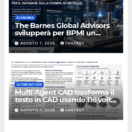
ECONOMIA
The Barnes Global Advisors
svilupperà per BPMI un
database per la stampa 3D
AGOSTO 7, 2026
FANTASY
metallica destinata alla filiera
navale statunitense
ULTIME NOTIZIE
Multi-Agent CAD trasforma il
testo in CAD usando 116 volte
meno token
AGOSTO 7, 2026
FANTASY