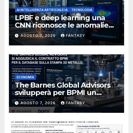
AI INTELLIGENZA ARTIFICIALE IA
TECNOLOGIA
LPBF e deep learning una
CNN riconosce le anomalie
del bagno di fusione
AGOSTO 7, 2026
FANTASY
ECONOMIA
The Barnes Global Advisors
svilupperà per BPMI un
database per la stampa 3D
AGOSTO 7, 2026
FANTASY
metallica destinata alla filiera
navale statunitense