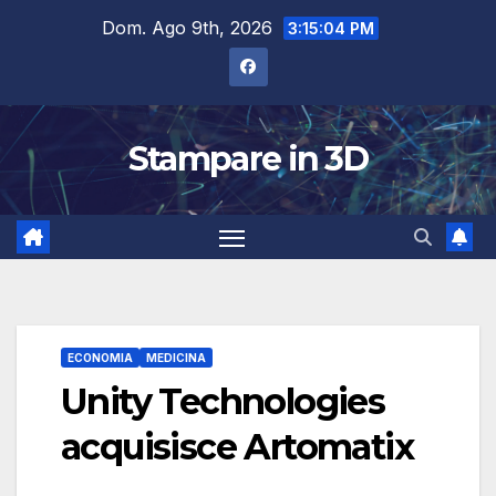
Salta
Dom. Ago 9th, 2026
3:15:05 PM
al
contenuto
Stampare in 3D
ECONOMIA
MEDICINA
Unity Technologies
acquisisce Artomatix