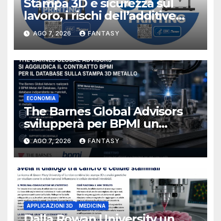
Stampa 3D e sicurezza sul
lavoro, i rischi dell’additive
manufacturing secondo
AGO 7, 2026
FANTASY
NIOSH
ECONOMIA
The Barnes Global Advisors
svilupperà per BPMI un
database per la stampa 3D
AGO 7, 2026
FANTASY
metallica destinata alla filiera
navale statunitense
APPLICAZIONI 3D
MEDICINA
Dalla Rowan University un