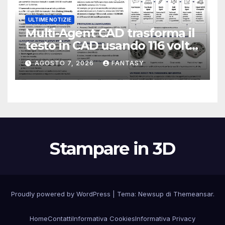
ULTIME NOTIZIE
Multi-Agent CAD trasforma il
testo in CAD usando 116 volte
meno token
AGOSTO 7, 2026
FANTASY
Stampare in 3D
Proudly powered by WordPress
|
Tema:
Newsup
di
Themeansar
.
Home
Contatti
Informativa Cookies
Informativa Privacy