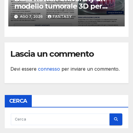
modello tumorale 3D per
studiare il dialogo tra cancro
AGO 7, 2026
FANTASY
e cellule staminali
Lascia un commento
Devi essere
connesso
per inviare un commento.
CERCA