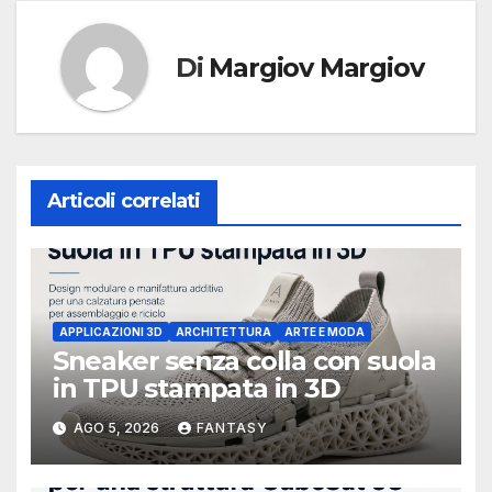
Di
Margiov Margiov
Articoli correlati
APPLICAZIONI 3D
ARCHITETTURA
ARTE E MODA
Sneaker senza colla con suola
in TPU stampata in 3D
AGO 5, 2026
FANTASY