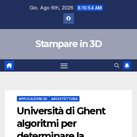
Salta
Gio. Ago 6th, 2026
8:10:54 AM
al
contenuto
Stampare in 3D
APPLICAZIONI 3D
ARCHITETTURA
Università di Ghent
algoritmi per
determinare la