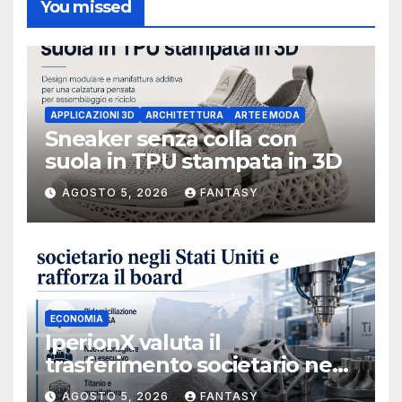
You missed
APPLICAZIONI 3D
ARCHITETTURA
ARTE E MODA
Sneaker senza colla con
suola in TPU stampata in 3D
AGOSTO 5, 2026
FANTASY
ECONOMIA
IperionX valuta il
trasferimento societario negli
Stati Uniti e rafforza il board,
AGOSTO 5, 2026
FANTASY