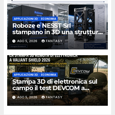
APPLICAZIONI 3D
ECONOMIA
Roboze e NESST Srl
stampano in 3D una struttura
CubeSat 3U in Carbon PEEK
AGO 5, 2026
FANTASY
APPLICAZIONI 3D
ECONOMIA
Stampa 3D di elettronica sul
campo il test DEVCOM a
Valiant Shield 2026
AGO 5, 2026
FANTASY