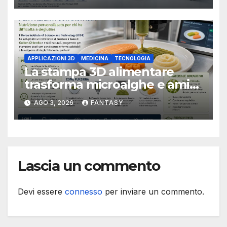
APPLICAZIONI 3D
MEDICINA
TECNOLOGIA
La stampa 3D alimentare
trasforma microalghe e amidi
in pasti personalizzati per i
AGO 3, 2026
FANTASY
pazienti con disfagia
Lascia un commento
Devi essere
connesso
per inviare un commento.