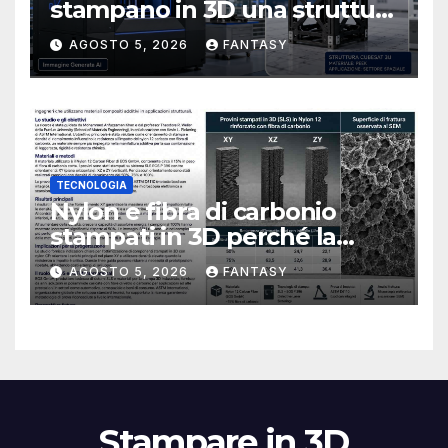
stampano in 3D una struttura
CubeSat 3U in Carbon PEEK
AGOSTO 5, 2026
FANTASY
TECNOLOGIA
Nylon e fibra di carbonio
stampati in 3D perché la
resistenza agli urti dipende
AGOSTO 5, 2026
FANTASY
dal processo
Stampare in 3D