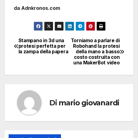
da Adnkronos.com
Stampano in 3d una
Torniamo a parlare di
Navigazione
protesi perfetta per
Robohand la protesi
la zampa della papera
della mano a basso
articoli
costo costruita con
una MakerBot video
Di
mario giovanardi