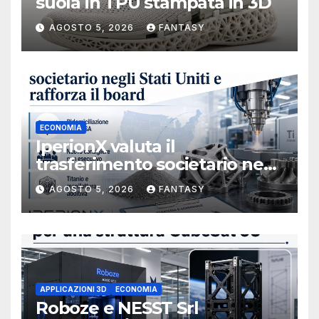
suola in TPU stampata in 3D
AGOSTO 5, 2026
FANTASY
ECONOMIA
IperionX valuta il
trasferimento societario negli
Stati Uniti e rafforza il board,
AGOSTO 5, 2026
FANTASY
ha nominato Michael J.
Loparco amministratore
indipendente non esecutivo
APPLICAZIONI 3D
ECONOMIA
Roboze e NESST Srl