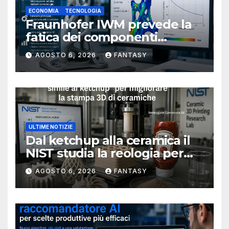
ECONOMIA
TECNOLOGIA
Fraunhofer IWM prevede la
fatica dei componenti
metallici stampati in 3D
AGOSTO 6, 2026
FANTASY
ULTIME NOTIZIE
Dal ketchup alla ceramica il
NIST studia la reologia per
rendere più affidabile la
AGOSTO 6, 2026
FANTASY
stampa 3D