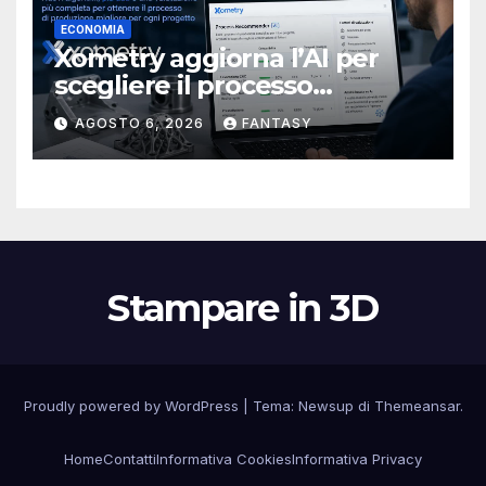
ECONOMIA
Xometry aggiorna l’AI per
scegliere il processo
produttivo più adatto
AGOSTO 6, 2026
FANTASY
Stampare in 3D
Proudly powered by WordPress
|
Tema:
Newsup
di
Themeansar
.
Home
Contatti
Informativa Cookies
Informativa Privacy