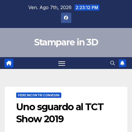
Salta
Ven. Ago 7th, 2026
2:23:13 PM
al
contenuto
Stampare in 3D
FIERE INCONTRI CONVEGNI
Uno sguardo al TCT
Show 2019