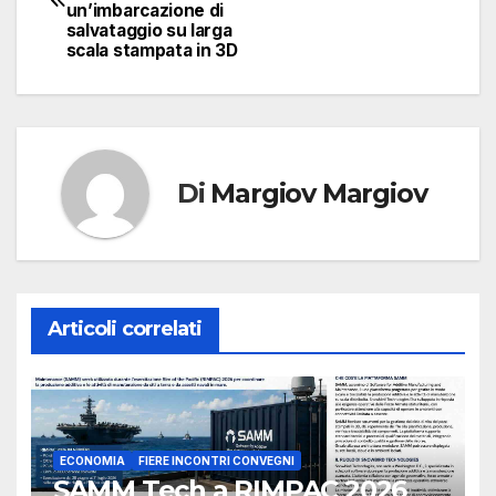
articoli
un’imbarcazione di
salvataggio su larga
scala stampata in 3D
Di
Margiov Margiov
Articoli correlati
ECONOMIA
FIERE INCONTRI CONVEGNI
SAMM Tech a RIMPAC 2026