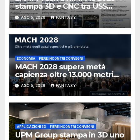
stampa 3D e CNC tra USS
Essex e Schofield Barracks
AGO 5, 2026
FANTASY
ECONOMIA
FIERE INCONTRI CONVEGNI
MACH 2028 supera metà
capienza oltre 13.000 metri
quadrati già prenotati
AGO 5, 2026
FANTASY
APPLICAZIONI 3D
FIERE INCONTRI CONVEGNI
UPM Group stampa in 3D uno