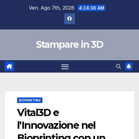
Salta
Ven. Ago 7th, 2026
4:24:39 AM
al
contenuto
Stampare in 3D
BIOPRINTING
Vital3D e
l’Innovazione nel
Bioprinting con un