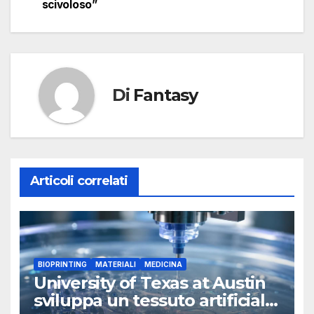
scivoloso”
Di
Fantasy
Articoli correlati
BIOPRINTING
MATERIALI
MEDICINA
University of Texas at Austin
sviluppa un tessuto artificiale