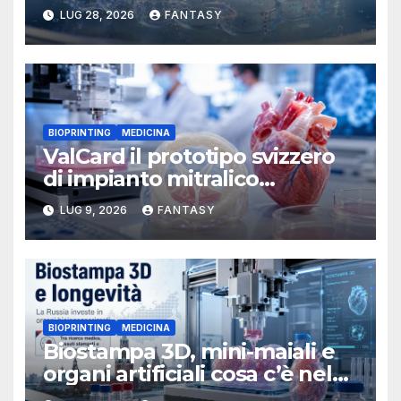
stampabile in 3D che imita le
LUG 28, 2026
FANTASY
membrane dei tessuti
BIOPRINTING
MEDICINA
ValCard il prototipo svizzero
di impianto mitralico
stampato in 3D per la
LUG 9, 2026
FANTASY
chirurgia pediatrica
BIOPRINTING
MEDICINA
Biostampa 3D, mini-maiali e
organi artificiali cosa c’è nel
programma russo sulla