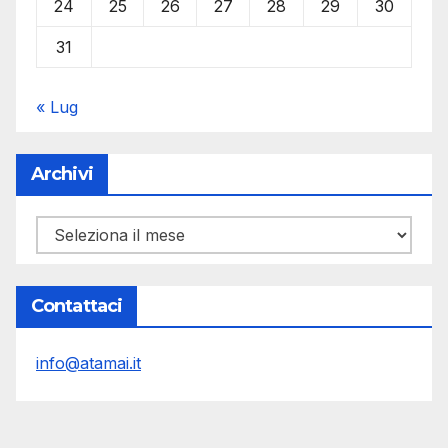
24
25
26
27
28
29
30
31
« Lug
Archivi
Archivi
Contattaci
info@atamai.it