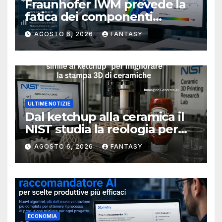
Fraunhofer IWM prevede la
fatica dei componenti
metallici stampati in 3D
AGOSTO 6, 2026
FANTASY
ULTIME NOTIZIE
Dal ketchup alla ceramica il
NIST studia la reologia per
rendere più affidabile la
AGOSTO 6, 2026
FANTASY
stampa 3D
ECONOMIA