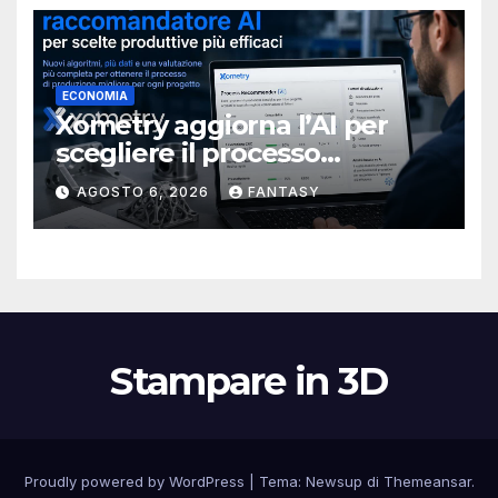
ECONOMIA
Xometry aggiorna l’AI per
scegliere il processo
produttivo più adatto
AGOSTO 6, 2026
FANTASY
Stampare in 3D
Proudly powered by WordPress
|
Tema:
Newsup
di
Themeansar
.