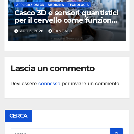
APPLICAZIONI 3D
MEDICINA
TECNOLOGIA
Casco 3D e sensori quantistici
per il cervello come funziona
l’OPM-MEG
AGO 6, 2026
FANTASY
Lascia un commento
Devi essere
connesso
per inviare un commento.
CERCA