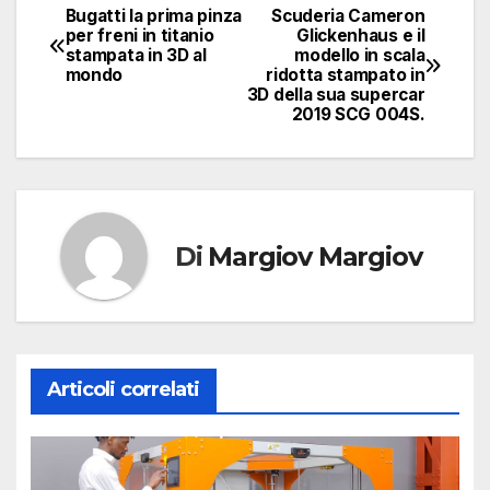
Bugatti la prima pinza
Scuderia Cameron
Navigazione
per freni in titanio
Glickenhaus e il
stampata in 3D al
modello in scala
articoli
mondo
ridotta stampato in
3D della sua supercar
2019 SCG 004S.
Di
Margiov Margiov
Articoli correlati