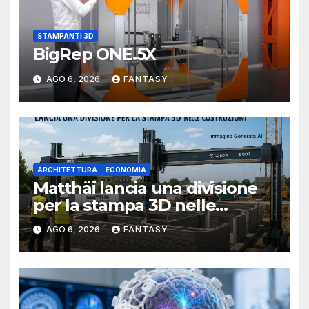
STAMPANTI 3D
BigRep ONE.5X
AGO 6, 2026
FANTASY
ARCHITETTURA
ECONOMIA
Matthäi lancia una divisione
per la stampa 3D nelle
costruzioni
AGO 6, 2026
FANTASY