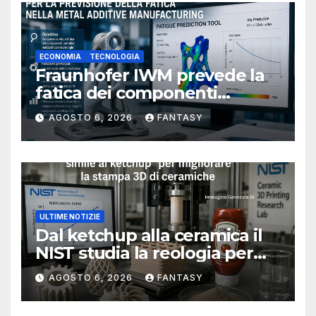
ECONOMIA
TECNOLOGIA
Fraunhofer IWM prevede la
fatica dei componenti
metallici stampati in 3D
AGOSTO 6, 2026
FANTASY
ULTIME NOTIZIE
Dal ketchup alla ceramica il
NIST studia la reologia per
rendere più affidabile la
AGOSTO 6, 2026
FANTASY
stampa 3D