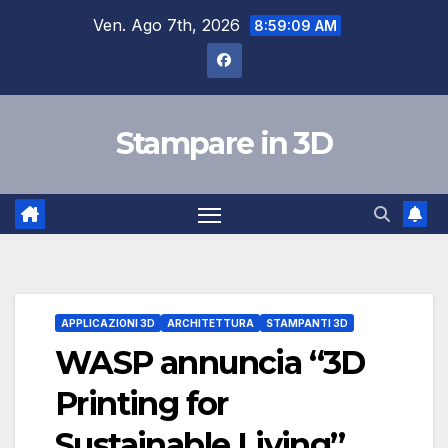
Salta
Ven. Ago 7th, 2026
8:59:10 AM
al
contenuto
Stampare in 3D
APPLICAZIONI 3D
ARCHITETTURA
STAMPANTI 3D
WASP annuncia “3D
Printing for
Sustainable Living”