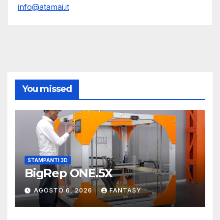
info@atamai.it
You missed
STAMPANTI 3D
BigRep ONE.5X
AGOSTO 6, 2026
FANTASY