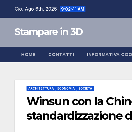
Salta
Gio. Ago 6th, 2026
9:02:42 AM
al
contenuto
Stampare in 3D
HOME
CONTATTI
INFORMATIVA COO
ARCHITETTURA
ECONOMIA
SOCIETÀ
Winsun con la Chin
standardizzazione de