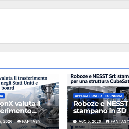
IA
APPLICAZIONI 3D
ECONOMIA
ionX valuta il
Roboze e NESST 
ferimento
stampano in 3D
tario negli Stati
struttura CubeS
5, 2026
FANTASY
AGO 5, 2026
FANTAS
 e rafforza il
3U in Carbon PE