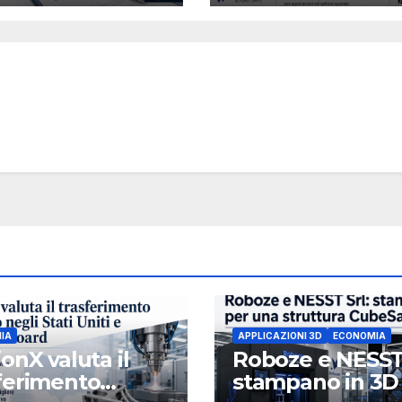
d, ha nominato
ael J. Loparco
nistratore
pendente non
utivo
IA
APPLICAZIONI 3D
ECONOMIA
ionX valuta il
Roboze e NESST
ferimento
stampano in 3D