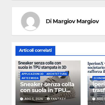
Di
Margiov Margiov
Articoli correlati
APPLICAZIONI 3D
ARCHITETTURA
ARTE E MODA
ECONOM
Sneaker senza colla
Iper
con suola in TPU
tras
stampata in 3D
socie
AGO 5, 2026
FANTASY
AGO 
Uniti