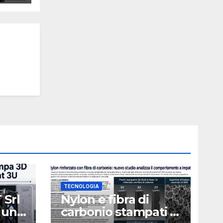
TECNOLOGIA
 Srl
Nylon e fibra di
 una
carbonio stampati in