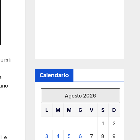
urali
Calendario
à
iano
Agosto 2026
L
M
M
G
V
S
D
1
2
3
4
5
6
7
8
9
i e