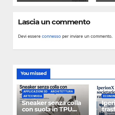
boar
Mich
ammi
Lascia un commento
indi
esec
Devi essere
connesso
per inviare un commento.
You missed
APPLICAZIONI 3D
ARCHITETTURA
ARTE E MODA
ECONOM
Sneaker senza colla
Iper
con suola in TPU
tras