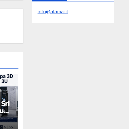
info@atamai.it
Srl
 una
at
Y
EK