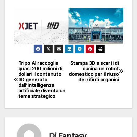
Tripo AI raccoglie
Stampa 3D e scarti di
Navigazione
quasi 200 milioni di
cucina un robot
dollari il contenuto
domestico per il riuso
articoli
3D generato
dei rifiuti organici
dall’intelligenza
artificiale diventa un
tema strategico
Di
Fantasy