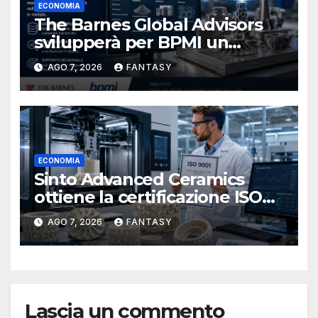
ECONOMIA
The Barnes Global Advisors
svilupperà per BPMI un
database per la stampa 3D
AGO 7, 2026
FANTASY
metallica destinata alla filiera
navale statunitense
ECONOMIA
Sinto Advanced Ceramics
ottiene la certificazione ISO
9001 per la stampa 3D di
AGO 7, 2026
FANTASY
ceramiche tecniche
Lascia un commento