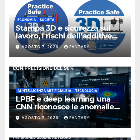
ECONOMIA
SOCIETÀ
Stampa 3D e sicurezza sul
lavoro, i rischi dell’additive
manufacturing secondo
AGOSTO 7, 2026
FANTASY
NIOSH
AI INTELLIGENZA ARTIFICIALE IA
TECNOLOGIA
LPBF e deep learning una
CNN riconosce le anomalie
del bagno di fusione
AGOSTO 7, 2026
FANTASY