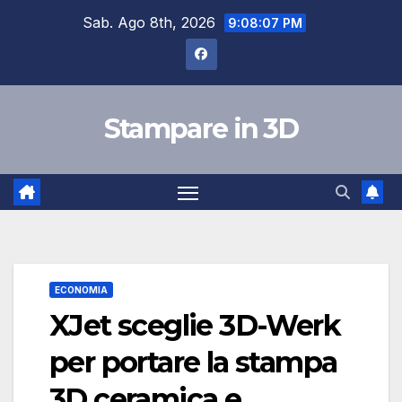
Salta
Sab. Ago 8th, 2026
9:08:08 PM
al
contenuto
Stampare in 3D
ECONOMIA
XJet sceglie 3D-Werk
per portare la stampa
3D ceramica e