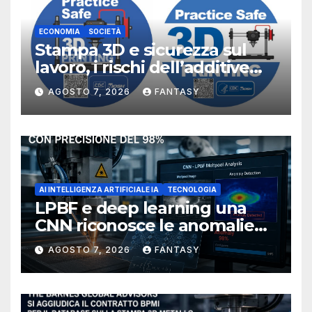
ECONOMIA
SOCIETÀ
Stampa 3D e sicurezza sul
lavoro, i rischi dell’additive
manufacturing secondo
AGOSTO 7, 2026
FANTASY
NIOSH
AI INTELLIGENZA ARTIFICIALE IA
TECNOLOGIA
LPBF e deep learning una
CNN riconosce le anomalie
del bagno di fusione
AGOSTO 7, 2026
FANTASY