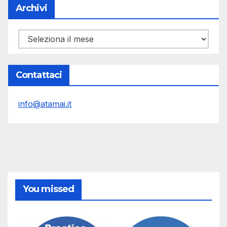
Archivi
Archivi
Contattaci
info@atamai.it
You missed