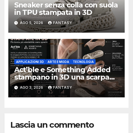
Sneaker senza colla con suola
in TPU stampata in 3D
AGO 5, 2026
FANTASY
APPLICAZIONI 3D
ARTE E MODA
TECNOLOGIA
Act’ble e Something Added
stampano in 3D una scarpa
da punta modulare
AGO 3, 2026
FANTASY
progettata per durare cinque
volte di più
Lascia un commento