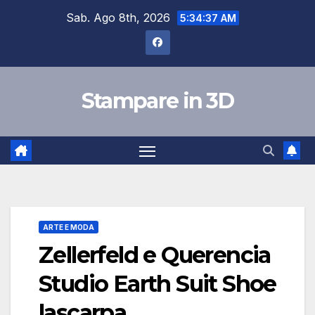
Skip
Sab. Ago 8th, 2026
5:34:37 AM
to
content
Stampare in 3D
ARTE E MODA
Zellerfeld e Querencia
Studio Earth Suit Shoe
lascarpa