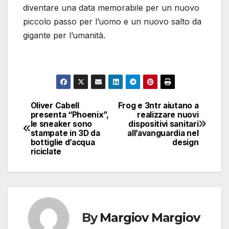
diventare una data memorabile per un nuovo
piccolo passo per l’uomo e un nuovo salto da
gigante per l’umanità.
Oliver Cabell
Frog e 3ntr aiutano a
Navigazione
presenta “Phoenix”,
realizzare nuovi
le sneaker sono
dispositivi sanitari
articoli
stampate in 3D da
all’avanguardia nel
bottiglie d’acqua
design
riciclate
By
Margiov Margiov