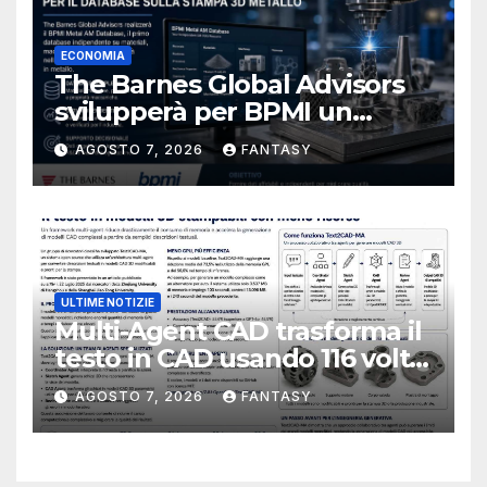
ECONOMIA
The Barnes Global Advisors
svilupperà per BPMI un
database per la stampa 3D
AGOSTO 7, 2026
FANTASY
metallica destinata alla filiera
navale statunitense
ULTIME NOTIZIE
Multi-Agent CAD trasforma il
testo in CAD usando 116 volte
meno token
AGOSTO 7, 2026
FANTASY