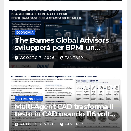
ECONOMIA
The Barnes Global Advisors
svilupperà per BPMI un
database per la stampa 3D
AGOSTO 7, 2026
FANTASY
metallica destinata alla filiera
navale statunitense
ULTIME NOTIZIE
Multi-Agent CAD trasforma il
testo in CAD usando 116 volte
meno token
AGOSTO 7, 2026
FANTASY