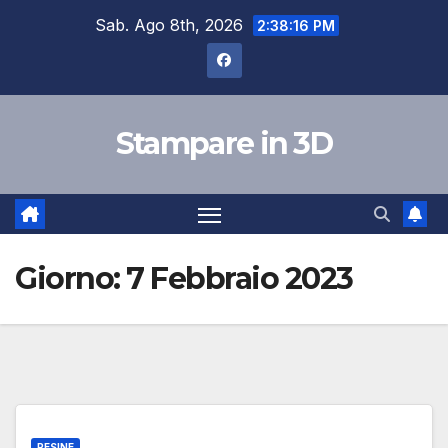
Salta
Sab. Ago 8th, 2026
2:38:17 PM
al
contenuto
Stampare in 3D
Giorno:
7 Febbraio 2023
RESINE