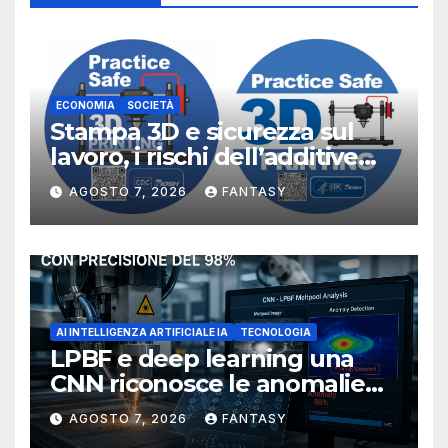
ECONOMIA
SOCIETÀ
Stampa 3D e sicurezza sul
lavoro, i rischi dell’additive
manufacturing secondo
AGOSTO 7, 2026
FANTASY
NIOSH
AI INTELLIGENZA ARTIFICIALE IA
TECNOLOGIA
LPBF e deep learning una
CNN riconosce le anomalie
del bagno di fusione
AGOSTO 7, 2026
FANTASY