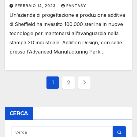
FEBBRAIO 14, 2023
FANTASY
Un’azienda di progettazione e produzione additiva
di Sheffield ha investito 100.000 sterline in nuove
tecnologie per mantenersi all’avanguardia nella
stampa 3D industriale. Addition Design, con sede
presso l’Advanced Manufacturing Park…
Paginazione
1
2
degli
articoli
CERCA