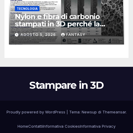
TECNOLOGIA
Nylon e fibra di carbonio
stampati in 3D perché la
resistenza agli urti dipende
AGOSTO 5, 2026
FANTASY
dal processo
Stampare in 3D
Proudly powered by WordPress
|
Tema:
Newsup
di
Themeansar
.
Home
Contatti
Informativa Cookies
Informativa Privacy