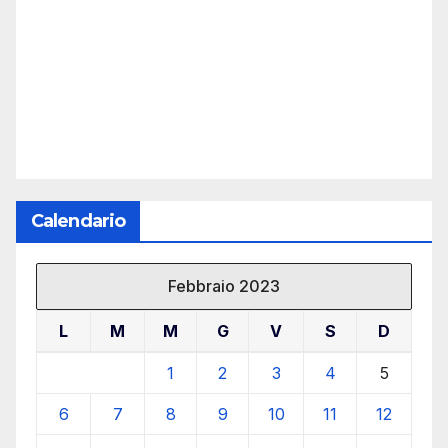
Calendario
Febbraio 2023
L
M
M
G
V
S
D
1
2
3
4
5
6
7
8
9
10
11
12