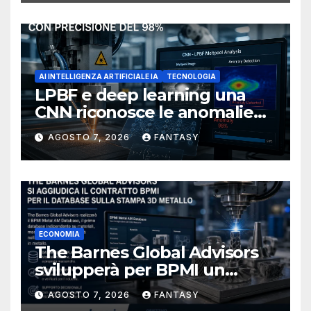
AI INTELLIGENZA ARTIFICIALE IA
TECNOLOGIA
LPBF e deep learning una
CNN riconosce le anomalie
del bagno di fusione
AGOSTO 7, 2026
FANTASY
ECONOMIA
The Barnes Global Advisors
svilupperà per BPMI un
database per la stampa 3D
AGOSTO 7, 2026
FANTASY
metallica destinata alla filiera