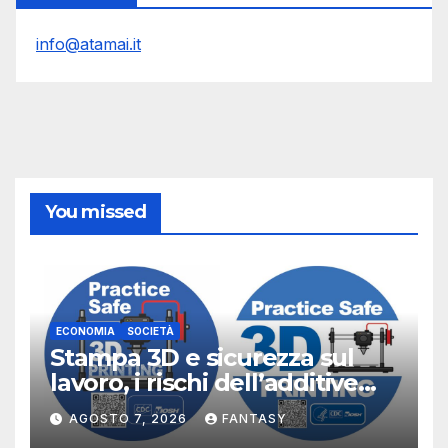
info@atamai.it
You missed
ECONOMIA
SOCIETÀ
Stampa 3D e sicurezza sul
lavoro, i rischi dell’additive
manufacturing secondo
AGOSTO 7, 2026
FANTASY
NIOSH