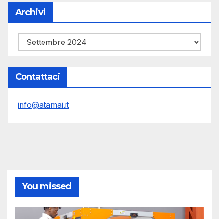
Archivi
Archivi
Contattaci
info@atamai.it
You missed