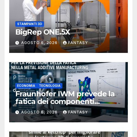
STAMPANTI 3D
BigRep ONE.5X
AGOSTO 6, 2026
FANTASY
ECONOMIA
TECNOLOGIA
Fraunhofer IWM prevede la
fatica dei componenti
metallici stampati in 3D
AGOSTO 6, 2026
FANTASY