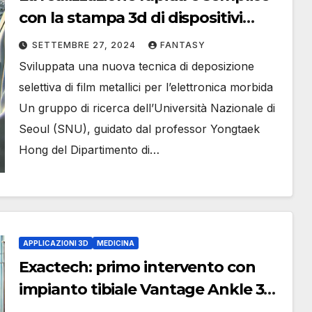
con la stampa 3d di dispositivi
elettronici morbidi ad alte
SETTEMBRE 27, 2024
FANTASY
prestazioni in diverse forme
Sviluppata una nuova tecnica di deposizione
dell’Università Nazionale di Seoul
selettiva di film metallici per l’elettronica morbida
(SNU)
Un gruppo di ricerca dell’Università Nazionale di
Seoul (SNU), guidato dal professor Yongtaek
Hong del Dipartimento di…
APPLICAZIONI 3D
MEDICINA
Exactech: primo intervento con
impianto tibiale Vantage Ankle 3D
e 3D+