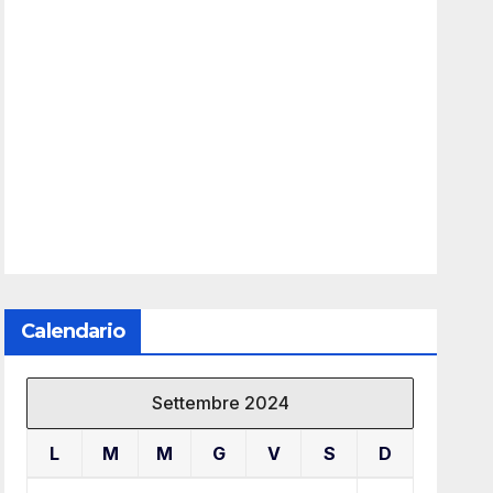
Calendario
Settembre 2024
L
M
M
G
V
S
D