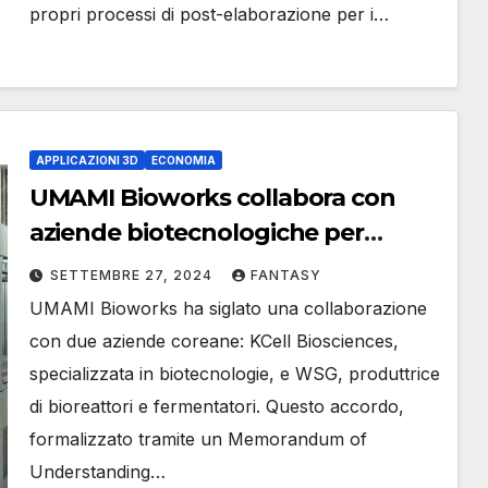
propri processi di post-elaborazione per i…
APPLICAZIONI 3D
ECONOMIA
UMAMI Bioworks collabora con
aziende biotecnologiche per
produrre frutti di mare stampati in
SETTEMBRE 27, 2024
FANTASY
3D in Corea
UMAMI Bioworks ha siglato una collaborazione
con due aziende coreane: KCell Biosciences,
specializzata in biotecnologie, e WSG, produttrice
di bioreattori e fermentatori. Questo accordo,
formalizzato tramite un Memorandum of
Understanding…