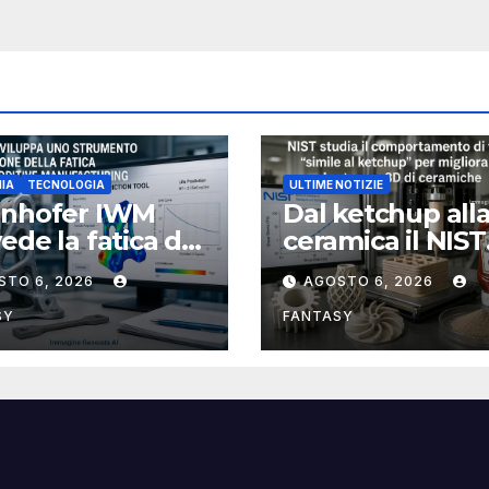
IA
TECNOLOGIA
ULTIME NOTIZIE
unhofer IWM
Dal ketchup all
ede la fatica dei
ceramica il NIST
ponenti
studia la reolog
STO 6, 2026
AGOSTO 6, 2026
llici stampati in
per rendere più
affidabile la st
SY
FANTASY
3D