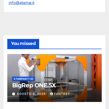
info@atamai.it
You missed
STAMPANTI 3D
BigRep ONE.5X
AGOSTO 6, 2026
FANTASY