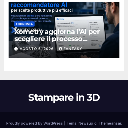
ECONOMIA
Xometry aggiorna l’AI per
scegliere il processo
produttivo più adatto
AGOSTO 6, 2026
FANTASY
Stampare in 3D
Proudly powered by WordPress
|
Tema:
Newsup
di
Themeansar
.