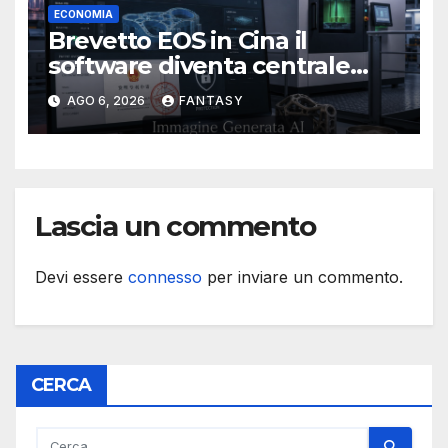
ECONOMIA
Brevetto EOS in Cina il
software diventa centrale
nella stampa 3D industriale
AGO 6, 2026
FANTASY
Lascia un commento
Devi essere
connesso
per inviare un commento.
CERCA