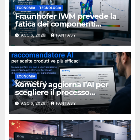
ECONOMIA
TECNOLOGIA
Fraunhofer IWM prevede la
fatica dei componenti
metallici stampati in 3D
AGO 6, 2026
FANTASY
ECONOMIA
Xometry aggiorna l’AI per
scegliere il processo
produttivo più adatto
AGO 6, 2026
FANTASY