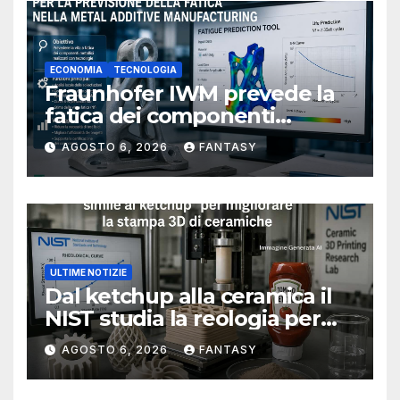
ECONOMIA
TECNOLOGIA
Fraunhofer IWM prevede la
fatica dei componenti
metallici stampati in 3D
AGOSTO 6, 2026
FANTASY
ULTIME NOTIZIE
Dal ketchup alla ceramica il
NIST studia la reologia per
rendere più affidabile la
AGOSTO 6, 2026
FANTASY
stampa 3D