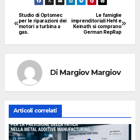
Studio di Optomec
Le famiglie
Navigazione
per le riparazioni dei
imprenditoriali Hehl e
motori a turbina a
Keinath si comprano
articoli
gas.
German RepRap
Di
Margiov Margiov
Articoli correlati