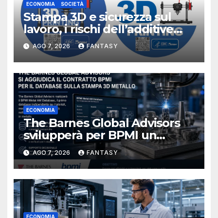
ECONOMIA
SOCIETÀ
Stampa 3D e sicurezza sul
lavoro, i rischi dell’additive
manufacturing secondo
AGO 7, 2026
FANTASY
NIOSH
ECONOMIA
The Barnes Global Advisors
svilupperà per BPMI un
database per la stampa 3D
AGO 7, 2026
FANTASY
metallica destinata alla filiera
navale statunitense
ECONOMIA