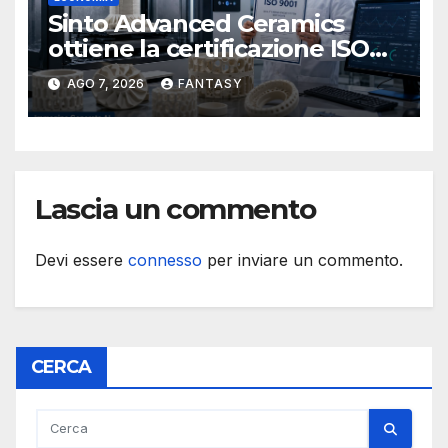
Sinto Advanced Ceramics
ottiene la certificazione ISO
9001 per la stampa 3D di
AGO 7, 2026
FANTASY
ceramiche tecniche
Lascia un commento
Devi essere
connesso
per inviare un commento.
CERCA