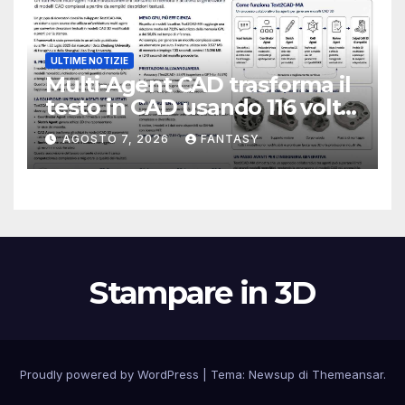
ULTIME NOTIZIE
Multi-Agent CAD trasforma il
testo in CAD usando 116 volte
meno token
AGOSTO 7, 2026
FANTASY
Stampare in 3D
Proudly powered by WordPress
|
Tema:
Newsup
di
Themeansar
.