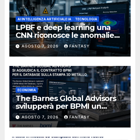
AI INTELLIGENZA ARTIFICIALE IA
TECNOLOGIA
LPBF e deep learning una
CNN riconosce le anomalie
del bagno di fusione
AGOSTO 7, 2026
FANTASY
ECONOMIA
The Barnes Global Advisors
svilupperà per BPMI un
database per la stampa 3D
AGOSTO 7, 2026
FANTASY
metallica destinata alla filiera
navale statunitense