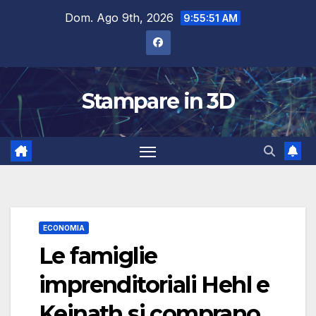
Salta
Dom. Ago 9th, 2026
9:55:52 AM
al
contenuto
Stampare in 3D
ECONOMIA
Le famiglie
imprenditoriali Hehl e
Keinath si comprano