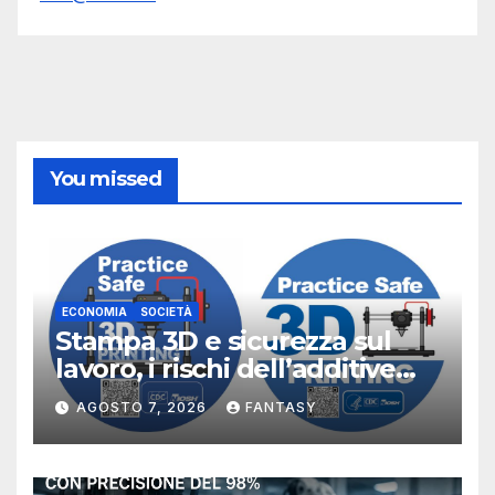
You missed
ECONOMIA
SOCIETÀ
Stampa 3D e sicurezza sul
lavoro, i rischi dell’additive
manufacturing secondo
AGOSTO 7, 2026
FANTASY
NIOSH